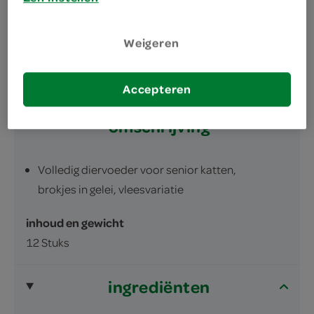
in de varianten kip,kalf met gevogelte of lever
Weigeren
Accepteren
omschrijving
Volledig diervoeder voor senior katten,
brokjes in gelei, vleesvariatie
inhoud en gewicht
12 Stuks
ingrediënten