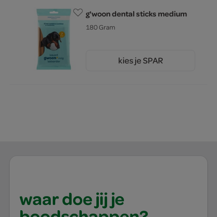
g'woon dental sticks medium
180 Gram
kies je SPAR
1.
05
waar doe jij je
boodschappen?