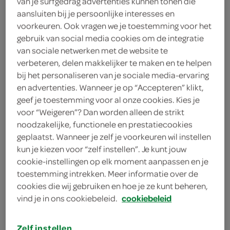
van je surfgedrag advertenties kunnen tonen die
aansluiten bij je persoonlijke interesses en
g'woon
voorkeuren. Ook vragen we je toestemming voor het
gebruik van social media cookies om de integratie
4
.
59
van sociale netwerken met de website te
verbeteren, delen makkelijker te maken en te helpen
bij het personaliseren van je sociale media-ervaring
12 Stuks
en advertenties. Wanneer je op “Accepteren” klikt,
geef je toestemming voor al onze cookies. Kies je
voor “Weigeren”? Dan worden alleen de strikt
Let op: aanbiedingen zijn niet zichtbaar bij de
noodzakelijke, functionele en prestatiecookies
producten, maar worden wél automatisch
geplaatst. Wanneer je zelf je voorkeuren wil instellen
verwerkt in de winkelmand.
kun je kiezen voor “zelf instellen”. Je kunt jouw
cookie-instellingen op elk moment aanpassen en je
toestemming intrekken. Meer informatie over de
Volledig diervoeder voor senior katten
cookies die wij gebruiken en hoe je ze kunt beheren,
vind je in ons cookiebeleid.
cookiebeleid
deze eet ik g'woon op mijn gemak
12x maaltijdzakje
Zelf instellen