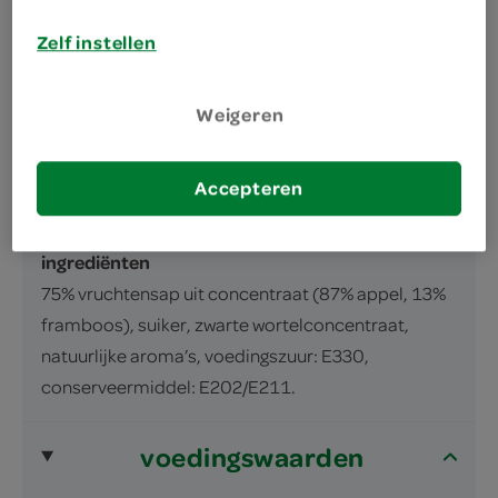
Vruchtenlimonadesiroop met appel en
Zelf instellen
framboos, met frambozensmaak
inhoud en gewicht
Weigeren
750 Milliliter
Accepteren
ingrediënten
ingrediënten
75% vruchtensap uit concentraat (87% appel, 13%
framboos), suiker, zwarte wortelconcentraat,
natuurlijke aroma’s, voedingszuur: E330,
conserveermiddel: E202/E211.
voedingswaarden