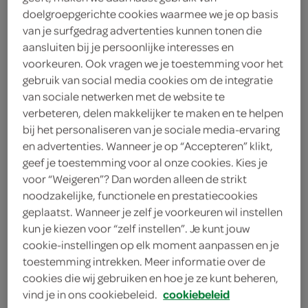
doelgroepgerichte cookies waarmee we je op basis
3
.
85
van je surfgedrag advertenties kunnen tonen die
aansluiten bij je persoonlijke interesses en
750 Milliliter
voorkeuren. Ook vragen we je toestemming voor het
gebruik van social media cookies om de integratie
van sociale netwerken met de website te
Let op: aanbiedingen zijn niet zichtbaar bij de
verbeteren, delen makkelijker te maken en te helpen
bij het personaliseren van je sociale media-ervaring
producten, maar worden wél automatisch
en advertenties. Wanneer je op “Accepteren” klikt,
verwerkt in de winkelmand.
geef je toestemming voor al onze cookies. Kies je
voor “Weigeren”? Dan worden alleen de strikt
noodzakelijke, functionele en prestatiecookies
geplaatst. Wanneer je zelf je voorkeuren wil instellen
kun je kiezen voor “zelf instellen”. Je kunt jouw
cookie-instellingen op elk moment aanpassen en je
toestemming intrekken. Meer informatie over de
cookies die wij gebruiken en hoe je ze kunt beheren,
omschrijving
vind je in ons cookiebeleid.
cookiebeleid