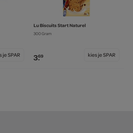
Lu Biscuits Start Naturel
300 Gram
s je SPAR
kies je SPAR
3.
69