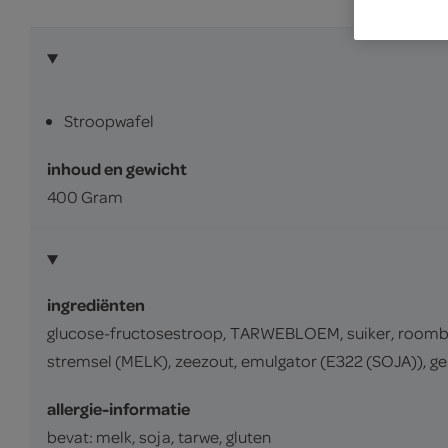
Stroopwafel
inhoud en gewicht
400 Gram
ingrediënten
glucose-fructosestroop, TARWEBLOEM, suiker, roombo
stremsel (MELK), zeezout, emulgator (E322 (SOJA)), g
allergie-informatie
bevat: melk, soja, tarwe, gluten