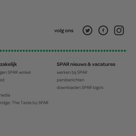
volg ons
zakelijk
SPAR nieuws & vacatures
igen
SPAR
winkel
werken bij
SPAR
oed
persberichten
downloaden
SPAR
logo's
edia
ridge: The Taste by
SPAR