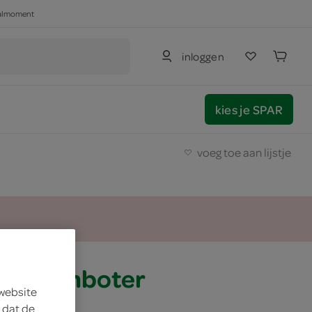
haalmoment
inloggen
kies je SPAR
voeg toe aan lijstje
ls roomboter
 website
 dat de