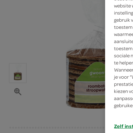
website 
instelli
gebruik 
toestemm
waarmee 
aansluit
toestemm
sociale 
te helpe
Wanneer 
je voor 
prestati
kiezen v
aanpasse
gebruike
Zelf ins