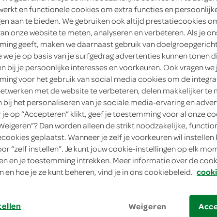
werkt en functionele cookies om extra functies en persoonlijk
3
.
ngen aan te bieden. We gebruiken ook altijd prestatiecookies o
89
van onze website te meten, analyseren en verbeteren. Als je on
ing geeft, maken we daarnaast gebruik van doelgroepgerich
400 Gram
we je op basis van je surfgedrag advertenties kunnen tonen d
en bij je persoonlijke interesses en voorkeuren. Ook vragen we 
in winkelmand
ing voor het gebruik van social media cookies om de integra
netwerken met de website te verbeteren, delen makkelijker te
n bij het personaliseren van je sociale media-ervaring en adver
je op “Accepteren” klikt, geef je toestemming voor al onze co
Let op: aanbiedingen zijn niet zichtba
“Weigeren”? Dan worden alleen de strikt noodzakelijke, functio
verwerkt in de winkelmand.
ecookies geplaatst. Wanneer je zelf je voorkeuren wil instellen 
oor “zelf instellen”. Je kunt jouw cookie-instellingen op elk m
n en je toestemming intrekken. Meer informatie over de cooki
n en hoe je ze kunt beheren, vind je in ons cookiebeleid.
cooki
tellen
Weigeren
Acc