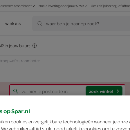
beste vers assortiment
snelle levering door jouw SPAR
kies zelf je bezorg- of af
winkels
waar ben je naar op zoek?
R in jouw buurt
stroopwafels roomboter
zoek winkel
s op Spar.nl
g'woon stroopwafe
uiken cookies en vergelijkbare technologieën wanneer je onze
 We gebruiken altijd strikt noodzakelijke cookies om te zorgen
g'woon