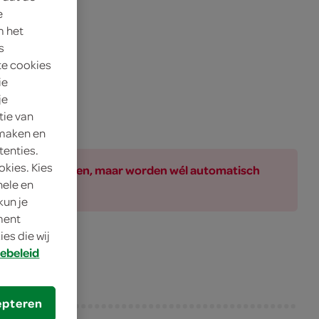
e
m het
s
te cookies
ie
je
tie van
 maken en
tenties.
okies. Kies
ar bij de producten, maar worden wél automatisch
nele en
kun je
oment
es die wij
ebeleid
epteren