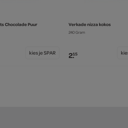
its Chocolade Puur
Verkade nizza kokos
240 Gram
kies je SPAR
kie
2.
15