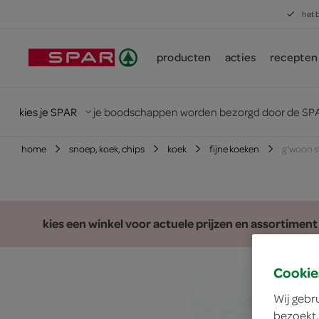
het 
producten
acties
recepten
kies je SPAR
je boodschappen worden bezorgd door de SPA
home
snoep, koek, chips
koek
fijne koeken
g'woon 
kies een winkel voor actuele prijzen en assortiment
Cookie
Wij gebr
bezoekt.