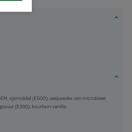
M, rijsmiddel (E500), weipoeder van microbieel
szuur (E330), bourbon-vanille.