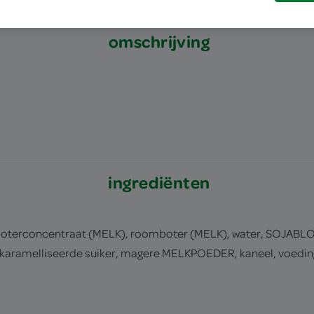
omschrijving
ingrediënten
terconcentraat (MELK), roomboter (MELK), water, SOJABLOE
ekaramelliseerde suiker, magere MELKPOEDER, kaneel, voeding