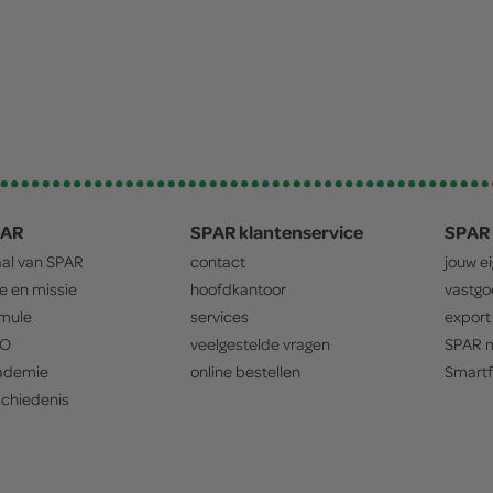
PAR
SPAR klantenservice
SPAR 
aal van
SPAR
contact
jouw e
ie en missie
hoofdkantoor
vastg
mule
services
export
O
veelgestelde vragen
SPAR
m
ademie
online bestellen
Smartf
chiedenis