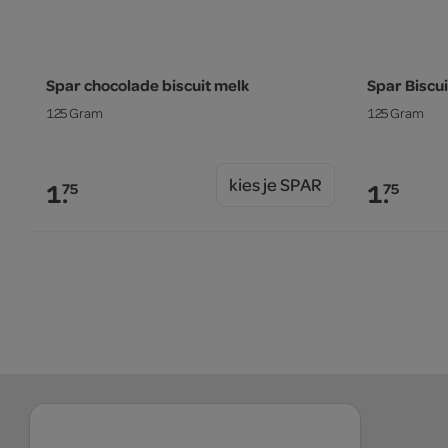
Spar chocolade biscuit melk
Spar Biscu
125 Gram
125 Gram
kies je SPAR
1.
1.
75
75