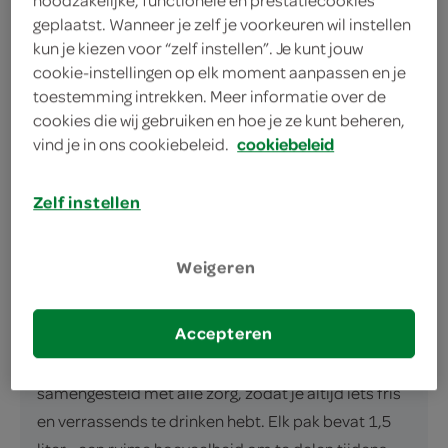
Perfect voor jouw borrelmoment
geplaatst. Wanneer je zelf je voorkeuren wil instellen
kun je kiezen voor “zelf instellen”. Je kunt jouw
cookie-instellingen op elk moment aanpassen en je
toestemming intrekken. Meer informatie over de
cookies die wij gebruiken en hoe je ze kunt beheren,
vind je in ons cookiebeleid.
cookiebeleid
omschrijving
Zelf instellen
Verfrissende tint van Gwoon Tintelf Druif Citroen
Ontdek de pittige verfrissing van Gwoon's Tintelf
Weigeren
Druif Citroen drank! Dit heerlijk, bruisend
verfrissingsdrank zit boordevol smaak, dankzij de
Accepteren
perfecte combinatie van sappige druiven en zure
citroenen. Gwoon heeft deze tintelfrisse drank
samengesteld met alle zorg, zodat je altijd iets fris
en verrassends te drinken hebt. Elk pak bevat 1,5