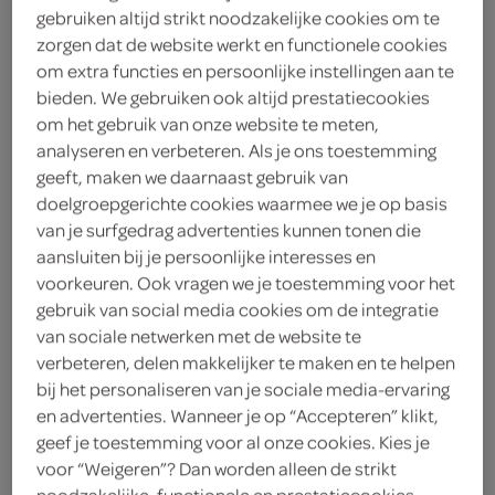
gebruiken altijd strikt noodzakelijke cookies om te
zorgen dat de website werkt en functionele cookies
g'woon
om extra functies en persoonlijke instellingen aan te
1
.
bieden. We gebruiken ook altijd prestatiecookies
49
om het gebruik van onze website te meten,
analyseren en verbeteren. Als je ons toestemming
1.5 Liter
geeft, maken we daarnaast gebruik van
doelgroepgerichte cookies waarmee we je op basis
van je surfgedrag advertenties kunnen tonen die
Let op: aanbiedingen zijn niet zichtbaar bij de
aansluiten bij je persoonlijke interesses en
producten, maar worden wél automatisch
voorkeuren. Ook vragen we je toestemming voor het
verwerkt in de winkelmand.
gebruik van social media cookies om de integratie
van sociale netwerken met de website te
verbeteren, delen makkelijker te maken en te helpen
Proef 't sprankje zomer met g'woon limonade!
bij het personaliseren van je sociale media-ervaring
en advertenties. Wanneer je op “Accepteren” klikt,
Verfrissend tintelende smaaksensatie
geef je toestemming voor al onze cookies. Kies je
1,5 liter dorstlesser
voor “Weigeren”? Dan worden alleen de strikt
noodzakelijke, functionele en prestatiecookies