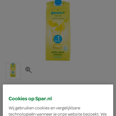
g'woon tintelfruit druif
Cookies op Spar.nl
Wij gebruiken cookies en vergelijkbare
citroen
technologieën wanneer je onze website bezoekt. We