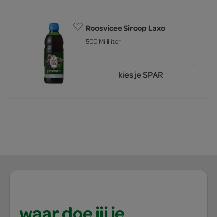
Roosvicee Siroop Laxo
500 Milliliter
kies je SPAR
4.
49
waar doe jij je