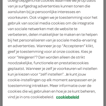
doelgroepgerichte cookies waarmee we je op basis
van je surfgedrag advertenties kunnen tonen die
g'woon
aansluiten bij je persoonlijke interesses en
voorkeuren. Ook vragen we je toestemming voor het
15 Stuks
gebruik van social media cookies om de integratie
van sociale netwerken met de website te
verbeteren, delen makkelijker te maken en te helpen
Let op: aanbiedingen zijn niet zichtbaar bij de
bij het personaliseren van je sociale media-ervaring
producten, maar worden wél automatisch
en advertenties. Wanneer je op “Accepteren” klikt,
verwerkt in de winkelmand.
geef je toestemming voor al onze cookies. Kies je
voor “Weigeren”? Dan worden alleen de strikt
noodzakelijke, functionele en prestatiecookies
biscuit gevuld met rozijnen, krenten en appel
geplaatst. Wanneer je zelf je voorkeuren wil instellen
bestrooid met kaneelsuiker
kun je kiezen voor “zelf instellen”. Je kunt jouw
cookie-instellingen op elk moment aanpassen en je
g'woon een lekker tussendoortje
toestemming intrekken. Meer informatie over de
handig pet 3 verpakt
cookies die wij gebruiken en hoe je ze kunt beheren,
een fruitige smaak van appel
vind je in ons cookiebeleid.
cookiebeleid