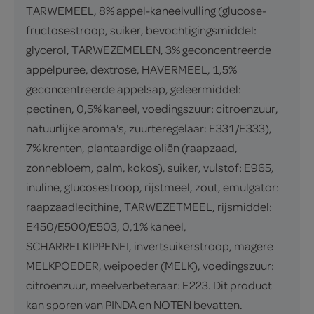
TARWEMEEL, 8% appel-kaneelvulling (glucose-
fructosestroop, suiker, bevochtigingsmiddel:
glycerol, TARWEZEMELEN, 3% geconcentreerde
appelpuree, dextrose, HAVERMEEL, 1,5%
geconcentreerde appelsap, geleermiddel:
pectinen, 0,5% kaneel, voedingszuur: citroenzuur,
natuurlijke aroma's, zuurteregelaar: E331/E333),
7% krenten, plantaardige oliën (raapzaad,
zonnebloem, palm, kokos), suiker, vulstof: E965,
inuline, glucosestroop, rijstmeel, zout, emulgator:
raapzaadlecithine, TARWEZETMEEL, rijsmiddel:
E450/E500/E503, 0,1% kaneel,
SCHARRELKIPPENEI, invertsuikerstroop, magere
MELKPOEDER, weipoeder (MELK), voedingszuur:
citroenzuur, meelverbeteraar: E223. Dit product
kan sporen van PINDA en NOTEN bevatten.