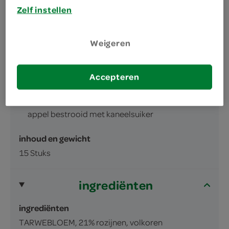
Zelf instellen
Weigeren
omschrijving
Accepteren
Biscuit gevuld met rozijnen, krenten en
appel bestrooid met kaneelsuiker
inhoud en gewicht
15 Stuks
ingrediënten
ingrediënten
TARWEBLOEM, 21% rozijnen, volkoren