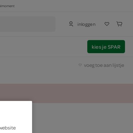
haalmoment
inloggen
kies je SPAR
voeg toe aan lijstje
k
 website