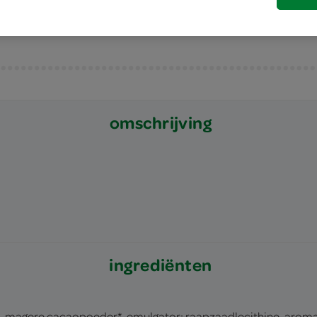
omschrijving
ingrediënten
magere cacaopoeder*, emulgator: raapzaadlecithine, aroma. 