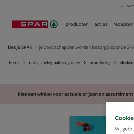
het 
producten
acties
recepten
kies je SPAR
je boodschappen worden bezorgd door de SPA
home
ontbijt, beleg, bakken, granen
broodbeleg
vlokken
kies een winkel voor actuele prijzen en assortiment
Cookie
Wij gebr