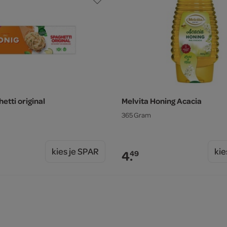
etti original
Melvita Honing Acacia
365 Gram
kies je SPAR
kie
4.
49