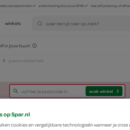
beste vers assortiment
snelle levering door jouw SPAR
kies zelf je bezorg- of af
winkels
waar ben je naar op zoek?
R in jouw buurt
g'woon vlokken melk
zoek winkel
g'woon vlokken mel
s op Spar.nl
uiken cookies en vergelijkbare technologieën wanneer je onze
g'woon