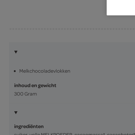
Melkchocoladevlokken
inhoud en gewicht
300 Gram
ingrediënten
suiker, volle MELKPOEDER, cacaomassa*, cacaoboter*, 