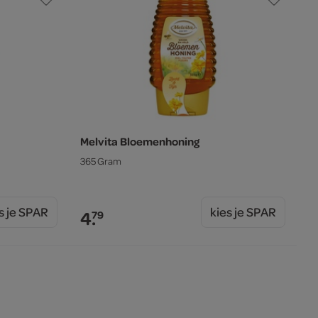
Melvita Bloemenhoning
365 Gram
s je SPAR
kies je SPAR
4.
79