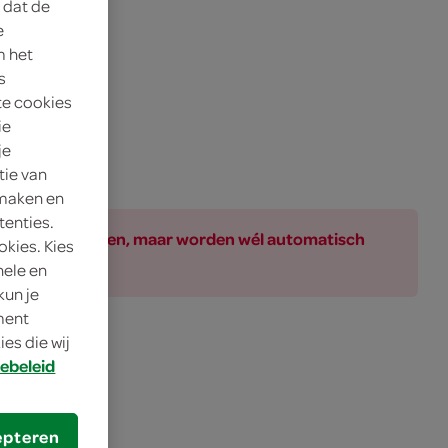
 dat de
e
m het
s
te cookies
ie
je
tie van
 maken en
tenties.
ar bij de producten, maar worden wél automatisch
okies. Kies
nele en
kun je
oment
es die wij
ebeleid
epteren