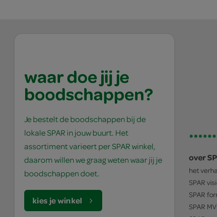
waar doe jij je
boodschappen?
Je bestelt de boodschappen bij de
lokale SPAR in jouw buurt. Het
assortiment varieert per SPAR winkel,
over S
daarom willen we graag weten waar jij je
het verh
boodschappen doet.
SPAR
vis
SPAR
for
kies je winkel
SPAR
MV