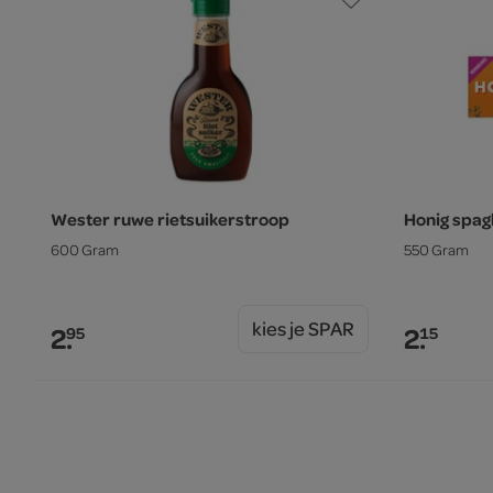
Wester ruwe rietsuikerstroop
Honig spagh
600 Gram
550 Gram
kies je SPAR
2.
2.
95
15