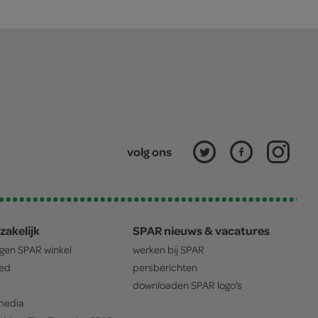
volg ons
zakelijk
SPAR nieuws & vacatures
igen
SPAR
winkel
werken bij
SPAR
oed
persberichten
downloaden
SPAR
logo's
edia