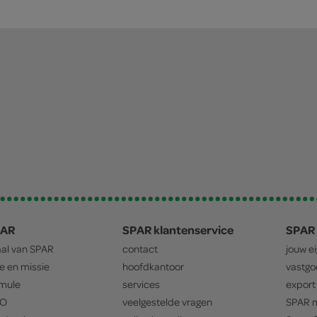
PAR
SPAR klantenservice
SPAR 
aal van
SPAR
contact
jouw e
ie en missie
hoofdkantoor
vastg
mule
services
export
O
veelgestelde vragen
SPAR
m