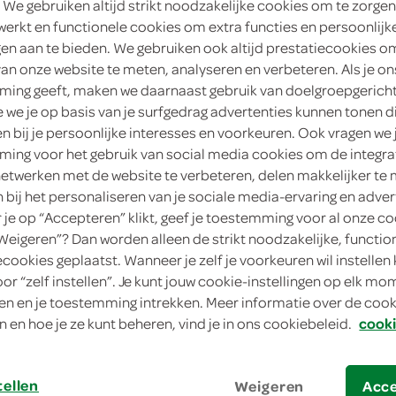
 We gebruiken altijd strikt noodzakelijke cookies om te zorgen
werkt en functionele cookies om extra functies en persoonlijk
1
.
99
ngen aan te bieden. We gebruiken ook altijd prestatiecookies o
van onze website te meten, analyseren en verbeteren. Als je on
300 Gram
ing geeft, maken we daarnaast gebruik van doelgroepgerich
we je op basis van je surfgedrag advertenties kunnen tonen d
en bij je persoonlijke interesses en voorkeuren. Ook vragen we 
in winkelmand
ing voor het gebruik van social media cookies om de integra
netwerken met de website te verbeteren, delen makkelijker te
n bij het personaliseren van je sociale media-ervaring en adver
Let op: aanbiedingen zijn niet zichtba
je op “Accepteren” klikt, geef je toestemming voor al onze co
verwerkt in de winkelmand.
“Weigeren”? Dan worden alleen de strikt noodzakelijke, functio
ecookies geplaatst. Wanneer je zelf je voorkeuren wil instellen 
oor “zelf instellen”. Je kunt jouw cookie-instellingen op elk m
je proeft het g'woon
n en je toestemming intrekken. Meer informatie over de cooki
n en hoe je ze kunt beheren, vind je in ons cookiebeleid.
cooki
lekker op de boterham
ook lekker op gebak of toetjes!
tellen
Weigeren
Acc
melk smaak