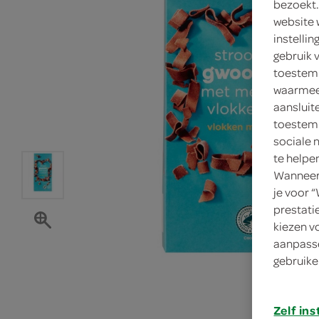
bezoekt.
website 
instelli
gebruik 
toestemm
waarmee 
aansluit
toestemm
sociale 
te helpe
Wanneer 
je voor 
prestati
kiezen v
aanpasse
gebruike
Zelf ins