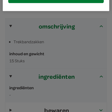
omschrijving
Trekbandzakken
inhoud en gewicht
15 Stuks
ingrediënten
ingrediënten
-
bewaren