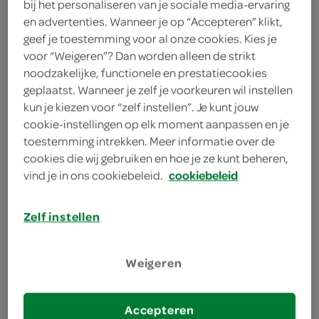
bij het personaliseren van je sociale media-ervaring
en advertenties. Wanneer je op “Accepteren” klikt,
g'woon
geef je toestemming voor al onze cookies. Kies je
15 Stuks
voor “Weigeren”? Dan worden alleen de strikt
noodzakelijke, functionele en prestatiecookies
geplaatst. Wanneer je zelf je voorkeuren wil instellen
Let op: aanbiedingen zijn niet zichtbaar bij de
kun je kiezen voor “zelf instellen”. Je kunt jouw
cookie-instellingen op elk moment aanpassen en je
producten, maar worden wél automatisch
toestemming intrekken. Meer informatie over de
verwerkt in de winkelmand.
cookies die wij gebruiken en hoe je ze kunt beheren,
vind je in ons cookiebeleid.
cookiebeleid
Handige zakken met trekband
Zelf instellen
altijd handig om in huis te hebben
van voldoende grootte
Weigeren
gemaakt van stevig materiaal
Accepteren