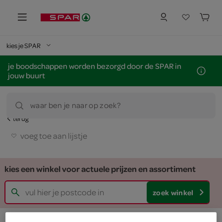
kies je SPAR
je boodschappen worden bezorgd door de SPAR in
jouw buurt
waar ben je naar op zoek?
terug
voeg toe aan lijstje
kies een winkel voor actuele prijzen en assortiment
zoek winkel