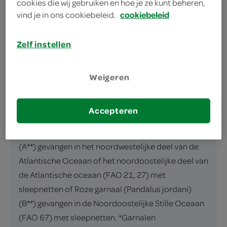
cookies die wij gebruiken en hoe je ze kunt beheren,
vind je in ons cookiebeleid.
cookiebeleid
inhoud en gewicht
100 Gram
Zelf instellen
ingrediënten
Weigeren
ingrediënten
96% roze garnaal* (SCHAALDIEREN), zout,
Accepteren
zuurteregelaar: E260/E270, kleurstof:
E160e/E162. *Roze garnaal (Pandalus borealis)
(A**) gevangen in het noordwestelijke deel van de
Atlantische Oceaan of het noordoostelijke deel van
de Atlantische oceaan (FAO 21, 27) met
sleepnetten of Roze garnaal (Pandalus jordani)
(B**) gevangen in de Noordoostelijke Stille Oceaan
(FAO 67) met sleepnetten. *Garnalen