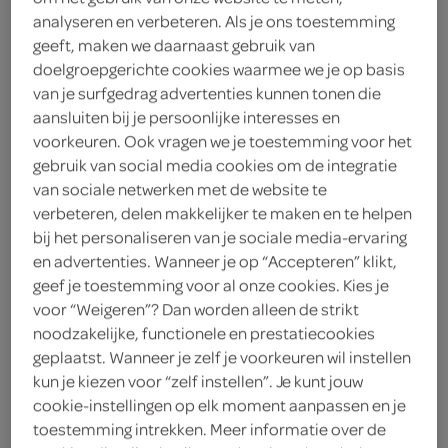
3
.
39
analyseren en verbeteren. Als je ons toestemming
geeft, maken we daarnaast gebruik van
100 Gram
doelgroepgerichte cookies waarmee we je op basis
van je surfgedrag advertenties kunnen tonen die
aansluiten bij je persoonlijke interesses en
Let op: aanbiedingen zijn niet zichtbaar bij de
voorkeuren. Ook vragen we je toestemming voor het
producten, maar worden wél automatisch
gebruik van social media cookies om de integratie
verwerkt in de winkelmand.
van sociale netwerken met de website te
verbeteren, delen makkelijker te maken en te helpen
bij het personaliseren van je sociale media-ervaring
en advertenties. Wanneer je op “Accepteren” klikt,
geef je toestemming voor al onze cookies. Kies je
voor “Weigeren”? Dan worden alleen de strikt
noodzakelijke, functionele en prestatiecookies
geplaatst. Wanneer je zelf je voorkeuren wil instellen
omschrijving
kun je kiezen voor “zelf instellen”. Je kunt jouw
cookie-instellingen op elk moment aanpassen en je
toestemming intrekken. Meer informatie over de
Gekookte, gepelde roze garnalen, ontdooid.