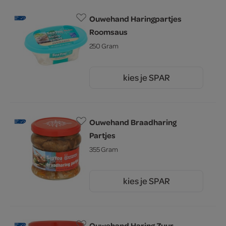
Ouwehand Haringpartjes
Roomsaus
250 Gram
kies je SPAR
3.
99
Ouwehand Braadharing
Partjes
355 Gram
kies je SPAR
3.
29
Ouwehand Haring Zuur