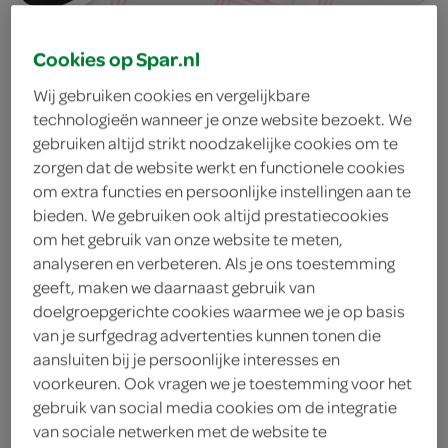
lekker en vertrouwd
Cookies op Spar.nl
gebak sinds 1860
Wij gebruiken cookies en vergelijkbare
technologieën wanneer je onze website bezoekt. We
gebruiken altijd strikt noodzakelijke cookies om te
Bakkerij Dunselman is een echt familiebedrijf en draagt
zorgen dat de website werkt en functionele cookies
sinds de oprichting in 1860 de slogan “lekker en
om extra functies en persoonlijke instellingen aan te
vertrouwd sinds 1860” met recht en met trots! De
bieden. We gebruiken ook altijd prestatiecookies
om het gebruik van onze website te meten,
taarten en het gebak van bakkerij Dunselman
analyseren en verbeteren. Als je ons toestemming
zijn namelijk echt super lekker. Naast taarten, koekjes
geeft, maken we daarnaast gebruik van
en gebak bakt Dunselman het lekkerste brood. Dagelijks
doelgroepgerichte cookies waarmee we je op basis
genieten mensen van Den Helder tot Julianadorp van
van je surfgedrag advertenties kunnen tonen die
alle lekkernijen die bakker Dunselman bereidt.
aansluiten bij je persoonlijke interesses en
voorkeuren. Ook vragen we je toestemming voor het
gebruik van social media cookies om de integratie
bakkerij Dunselman: een
van sociale netwerken met de website te