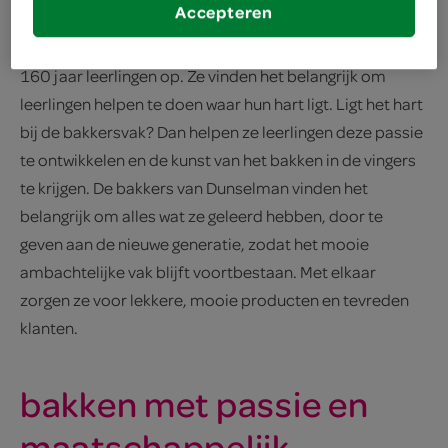
Accepteren
Naast passie voor het bakken, leidt Dunselman ook al
160 jaar leerlingen op. Ze vinden het belangrijk om
leerlingen helpen te doen waar hun hart ligt. Ligt het hart
bij de bakkersvak? Dan helpen ze leerlingen deze passie
te ontwikkelen en de kunst van het bakken in de vingers
te krijgen. De bakkers van Dunselman vinden het
belangrijk om alles wat ze geleerd hebben, door te
geven aan de nieuwe generatie, zodat het mooie
ambachtelijke vak blijft voortbestaan. Met elkaar
zorgen ze voor lekkere, mooie producten en tevreden
klanten.
bakken met passie en
maatschappelijk