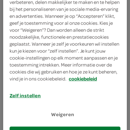
verbeteren, delen makkelijker te maken en te helpen
echt familiebedrijf
bij het personaliseren van je sociale media-ervaring
en advertenties. Wanneer je op “Accepteren” klikt,
geef je toestemming voor al onze cookies. Kies je
Dat bakkerij Dunselman een echt familiebedrijf is
voor “Weigeren”? Dan worden alleen de strikt
bewijst Peter Jr. wel, hij is nu toegetreden tot het
noodzakelijke, functionele en prestatiecookies
managementteam van de bakkerij. Zonen Stef en Barry
geplaatst. Wanneer je zelf je voorkeuren wil instellen
volgen het bedrijf op een afstand. De bakkerij heeft
kun je kiezen voor “zelf instellen”. Je kunt jouw
cookie-instellingen op elk moment aanpassen en je
altijd een belangrijke rol gespeeld in het gezin. Naast
toestemming intrekken. Meer informatie over de
hard werken in de bakkerij houdt het gezin echt van
cookies die wij gebruiken en hoe je ze kunt beheren,
gezelligheid, ze genieten regelmatig met elkaar van een
vind je in ons cookiebeleid.
cookiebeleid
hapje en een drankje. Die positieve energie proef je in de
heerlijke producten van bakkerij Dunselman.
Zelf instellen
het bakker leerbedrijf
Weigeren
voor de nieuwe generatie