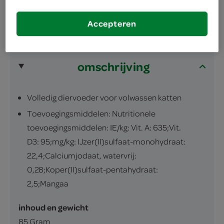
Accepteren
omschrijving
Volledig diervoeder voor volwassen katten
Toevoegingsmiddelen: Nutritionele
toevoegingsmiddelen: IE/kg: Vit. A: 635;Vit.
D3: 95;mg/kg: IJzer(II)sulfaat-monohydraat:
22,4;Calciumjodaat, watervrij:
0,28;Koper(II)sulfaat-pentahydraat:
2,5;Mangaa
inhoud en gewicht
85 Gram