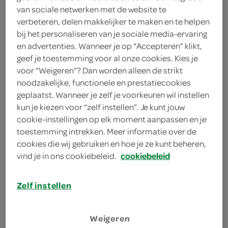
van sociale netwerken met de website te
verbeteren, delen makkelijker te maken en te helpen
Gourmet
bij het personaliseren van je sociale media-ervaring
85 Gram
en advertenties. Wanneer je op “Accepteren” klikt,
geef je toestemming voor al onze cookies. Kies je
voor “Weigeren”? Dan worden alleen de strikt
Let op: aanbiedingen zijn niet zichtbaar bij de
noodzakelijke, functionele en prestatiecookies
producten, maar worden wél automatisch
geplaatst. Wanneer je zelf je voorkeuren wil instellen
verwerkt in de winkelmand.
kun je kiezen voor “zelf instellen”. Je kunt jouw
cookie-instellingen op elk moment aanpassen en je
toestemming intrekken. Meer informatie over de
zachte stukjes gecombineerd met zorgvuldig bereide
cookies die wij gebruiken en hoe je ze kunt beheren,
fijne vlokken
vind je in ons cookiebeleid.
cookiebeleid
met zeevis
Zelf instellen
geen toegevoegde kunstmatige kleurstoffen
geen conserveermiddelen en smaakstoffen
Weigeren