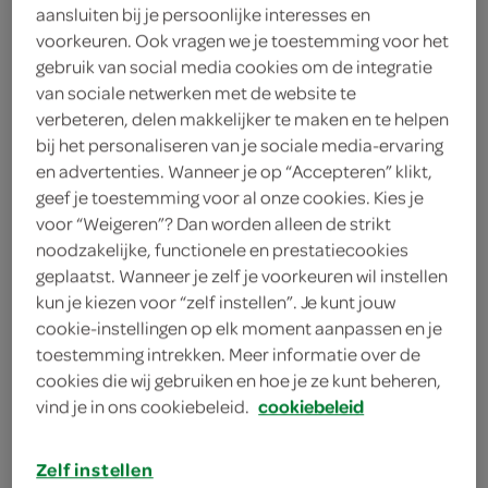
blik
aansluiten bij je persoonlijke interesses en
voorkeuren. Ook vragen we je toestemming voor het
gebruik van social media cookies om de integratie
Guinness
van sociale netwerken met de website te
verbeteren, delen makkelijker te maken en te helpen
< 25 jaar? Laat je legitimatie zien
bij het personaliseren van je sociale media-ervaring
< 18 jaar verkopen wij geen
en advertenties. Wanneer je op “Accepteren” klikt,
alcohol
meer informatie
geef je toestemming voor al onze cookies. Kies je
voor “Weigeren”? Dan worden alleen de strikt
3
.
noodzakelijke, functionele en prestatiecookies
20
geplaatst. Wanneer je zelf je voorkeuren wil instellen
kun je kiezen voor “zelf instellen”. Je kunt jouw
500 Milliliter
cookie-instellingen op elk moment aanpassen en je
toestemming intrekken. Meer informatie over de
cookies die wij gebruiken en hoe je ze kunt beheren,
Let op: aanbiedingen zijn niet zichtbaar bij de
vind je in ons cookiebeleid.
cookiebeleid
producten, maar worden wél automatisch
verwerkt in de winkelmand.
Zelf instellen