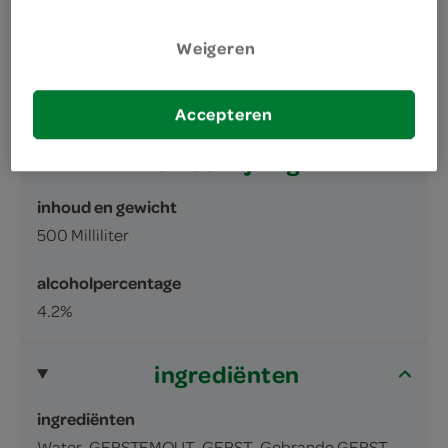
Weigeren
Accepteren
omschrijving
inhoud en gewicht
500 Milliliter
alcoholpercentage
4.2%
ingrediënten
ingrediënten
Water, GERSTEMOUT, GERST, Gebrande GERST,