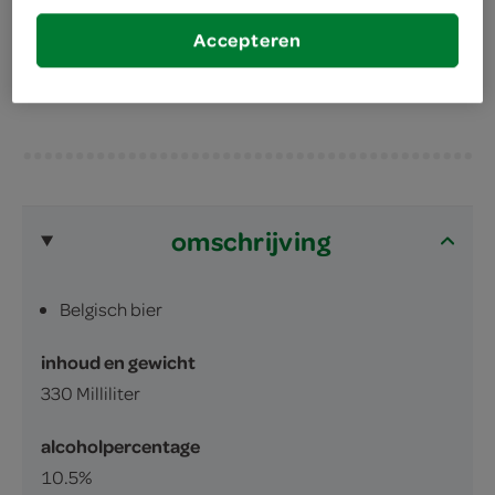
heeft een rijk aroma.
Accepteren
krachtige zoete smaak
omschrijving
Belgisch bier
inhoud en gewicht
330 Milliliter
alcoholpercentage
10.5%