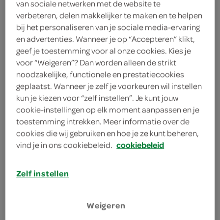
van sociale netwerken met de website te
verbeteren, delen makkelijker te maken en te helpen
Gulden Draak
bij het personaliseren van je sociale media-ervaring
en advertenties. Wanneer je op “Accepteren” klikt,
< 25 jaar? Laat je
geef je toestemming voor al onze cookies. Kies je
legitimatie zien
voor “Weigeren”? Dan worden alleen de strikt
noodzakelijke, functionele en prestatiecookies
< 18 jaar verkopen wij
meer
geplaatst. Wanneer je zelf je voorkeuren wil instellen
geen alcohol
informatie
kun je kiezen voor “zelf instellen”. Je kunt jouw
330 Milliliter
cookie-instellingen op elk moment aanpassen en je
toestemming intrekken. Meer informatie over de
cookies die wij gebruiken en hoe je ze kunt beheren,
Let op: aanbiedingen zijn niet zichtbaar bij de
vind je in ons cookiebeleid.
cookiebeleid
producten, maar worden wél automatisch
verwerkt in de winkelmand.
Zelf instellen
Weigeren
een zwartbruin bier van hoge gisting