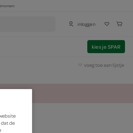
haalmoment
inloggen
kies je SPAR
voeg toe aan lijstje
nay
 website
 dat de
e