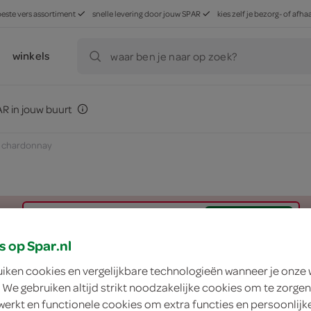
beste vers assortiment
snelle levering door jouw SPAR
kies zelf je bezorg- of af
winkels
waar ben je naar op zoek?
R in jouw buurt
 chardonnay
zoek winkel
s op Spar.nl
Hacienda Chardon
uiken cookies en vergelijkbare technologieën wanneer je onze
 We gebruiken altijd strikt noodzakelijke cookies om te zorgen
werkt en functionele cookies om extra functies en persoonlijk
Hacienda