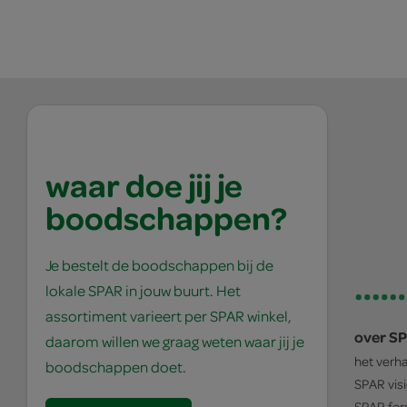
waar doe jij je
boodschappen?
Je bestelt de boodschappen bij de
lokale SPAR in jouw buurt. Het
assortiment varieert per SPAR winkel,
over S
daarom willen we graag weten waar jij je
het verh
boodschappen doet.
SPAR
vis
SPAR
for