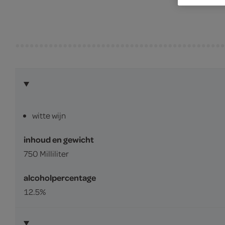
witte wijn
inhoud en gewicht
750 Milliliter
alcoholpercentage
12.5%