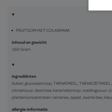
FRUITGOM MET COLASMAAK
inhoud en gewicht
160 Gram
ingrediënten
Suiker; glucosestroop; TARWEMEEL; TARWEZETMEEL; pal
citroenzuur; dextrose; karamelstroop; voedingszuur: ci
plantenconcentraten: ramenas, appel, zwarte bes; kleur
allergie-informatie