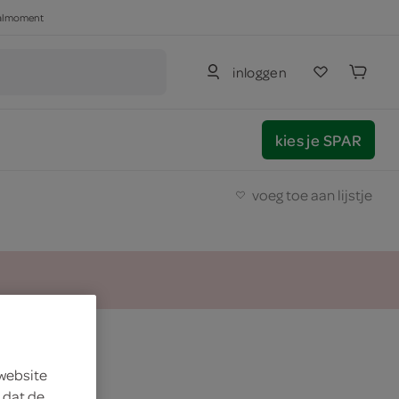
haalmoment
inloggen
kies je SPAR
voeg toe aan lijstje
cola
 website
 dat de