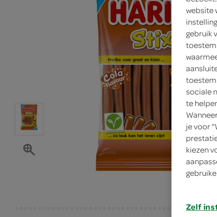
website 
instelli
gebruik 
toestemm
waarmee 
aansluit
toestemm
sociale 
te helpe
Wanneer 
je voor 
prestati
kiezen v
aanpasse
gebruike
Zelf ins