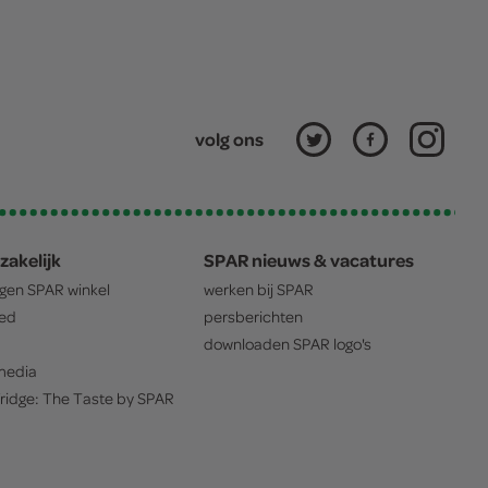
volg ons
zakelijk
SPAR nieuws & vacatures
igen
SPAR
winkel
werken bij
SPAR
oed
persberichten
downloaden
SPAR
logo's
edia
ridge: The Taste by
SPAR