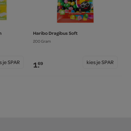
n
Haribo Dragibus Soft
200 Gram
s je SPAR
kies je SPAR
1.
69