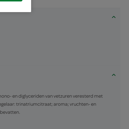
no- en diglyceriden van vetzuren veresterd met
gelaar: trinatriumcitraat; aroma; vruchten- en
 bevatten.