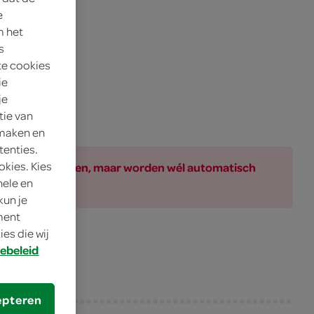
e
m het
s
te cookies
ie
je
tie van
 maken en
tenties.
okies. Kies
ar bij de producten, maar worden wél automatisch
nele en
kun je
oment
es die wij
ebeleid
epteren