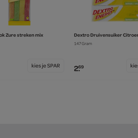
k Zure streken mix
Dextro Druivensuiker Citroe
147 Gram
kies je SPAR
kie
2.
69