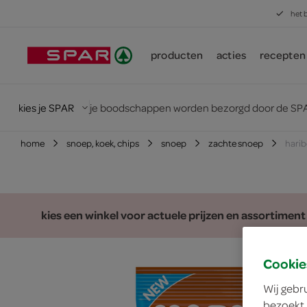
het 
producten
acties
recepten
kies je SPAR
je boodschappen worden bezorgd door de SPA
home
snoep, koek, chips
snoep
zachte snoep
harib
kies een winkel voor actuele prijzen en assortiment
Cookie
Wij gebr
bezoekt.