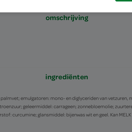
omschrijving
ingrediënten
mvet; emulgatoren: mono- en diglyceriden van vetzuren, mo
troenzuur; geleermiddel: carrageen; zonnebloemolie; zuurtere
stof: curcumine; glansmiddel: bijenwas wit en geel. Kan MELK