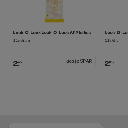
Look-O-Look Look-O-Look APP lollies
Look-O-Loo
115 Gram
115 Gram
kies je SPAR
2.
2.
45
45