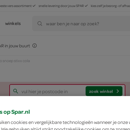
beste vers assortiment
snelle levering door jouw SPAR
kies zelf je bezorg- of af
winkels
waar ben je naar op zoek?
R in jouw buurt
o snoep stixx cola
zoek winkel
s op Spar.nl
Haribo snoep stixx 
uiken cookies en vergelijkbare technologieën wanneer je onze
Haribo
 We gebruiken altijd strikt noodzakelijke cookies om te zorgen