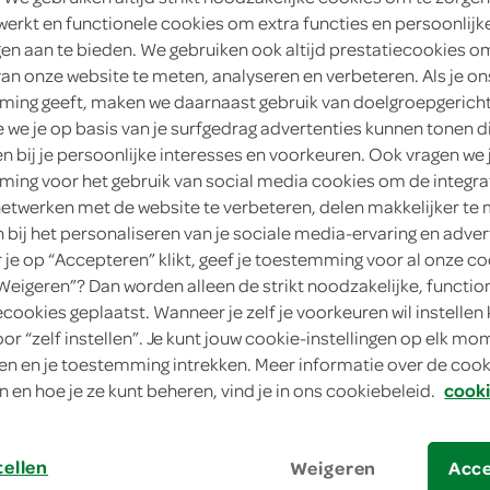
werkt en functionele cookies om extra functies en persoonlijk
1
.
69
ngen aan te bieden. We gebruiken ook altijd prestatiecookies o
van onze website te meten, analyseren en verbeteren. Als je on
ing geeft, maken we daarnaast gebruik van doelgroepgerich
160 Gram
we je op basis van je surfgedrag advertenties kunnen tonen d
en bij je persoonlijke interesses en voorkeuren. Ook vragen we 
in winkelmand
ing voor het gebruik van social media cookies om de integra
netwerken met de website te verbeteren, delen makkelijker te
n bij het personaliseren van je sociale media-ervaring en adver
je op “Accepteren” klikt, geef je toestemming voor al onze co
Let op: aanbiedingen zijn niet zichtba
“Weigeren”? Dan worden alleen de strikt noodzakelijke, functio
verwerkt in de winkelmand.
ecookies geplaatst. Wanneer je zelf je voorkeuren wil instellen 
oor “zelf instellen”. Je kunt jouw cookie-instellingen op elk m
n en je toestemming intrekken. Meer informatie over de cooki
n en hoe je ze kunt beheren, vind je in ons cookiebeleid.
cooki
tellen
Weigeren
Acc