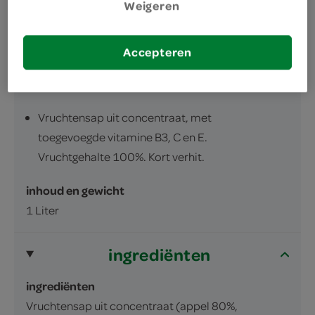
Weigeren
Accepteren
omschrijving
Vruchtensap uit concentraat, met
toegevoegde vitamine B3, C en E.
Vruchtgehalte 100%. Kort verhit.
inhoud en gewicht
1 Liter
ingrediënten
ingrediënten
Vruchtensap uit concentraat (appel 80%,