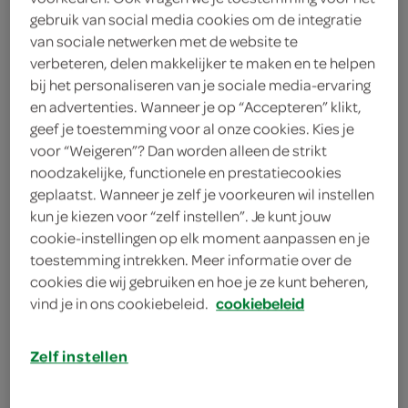
gebruik van social media cookies om de integratie
Healthy People
van sociale netwerken met de website te
verbeteren, delen makkelijker te maken en te helpen
1 Liter
bij het personaliseren van je sociale media-ervaring
en advertenties. Wanneer je op “Accepteren” klikt,
geef je toestemming voor al onze cookies. Kies je
Let op: aanbiedingen zijn niet zichtbaar bij de
voor “Weigeren”? Dan worden alleen de strikt
producten, maar worden wél automatisch
noodzakelijke, functionele en prestatiecookies
verwerkt in de winkelmand.
geplaatst. Wanneer je zelf je voorkeuren wil instellen
kun je kiezen voor “zelf instellen”. Je kunt jouw
cookie-instellingen op elk moment aanpassen en je
superfruitmix
toestemming intrekken. Meer informatie over de
cookies die wij gebruiken en hoe je ze kunt beheren,
Friszuur
vind je in ons cookiebeleid.
cookiebeleid
100% Sap
Rijk aan anti-oxidanten
Zelf instellen