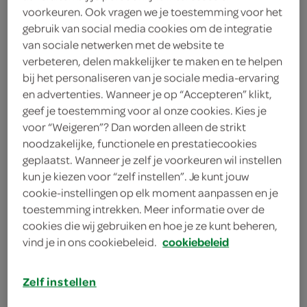
voorkeuren. Ook vragen we je toestemming voor het
gebruik van social media cookies om de integratie
Hi-Five
van sociale netwerken met de website te
verbeteren, delen makkelijker te maken en te helpen
< 25 jaar? Laat je legitimatie zien
bij het personaliseren van je sociale media-ervaring
< 18 jaar verkopen wij geen
en advertenties. Wanneer je op “Accepteren” klikt,
alcohol
meer informatie
geef je toestemming voor al onze cookies. Kies je
voor “Weigeren”? Dan worden alleen de strikt
250 Milliliter
noodzakelijke, functionele en prestatiecookies
geplaatst. Wanneer je zelf je voorkeuren wil instellen
kun je kiezen voor “zelf instellen”. Je kunt jouw
Let op: aanbiedingen zijn niet zichtbaar bij de
cookie-instellingen op elk moment aanpassen en je
producten, maar worden wél automatisch
toestemming intrekken. Meer informatie over de
verwerkt in de winkelmand.
cookies die wij gebruiken en hoe je ze kunt beheren,
vind je in ons cookiebeleid.
cookiebeleid
drink een zachte groene ijsthee met yuzu-twist uit
Zelf instellen
het flesje, perfect als verfrissend drankje onderweg of