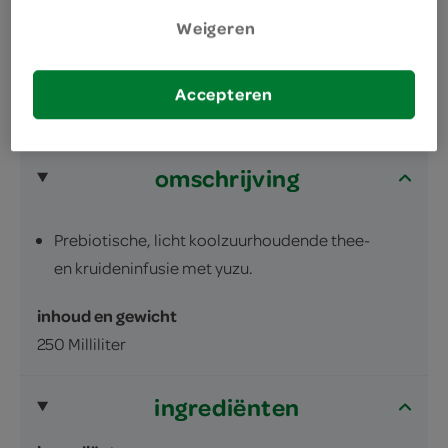
naast je lunch
Weigeren
Accepteren
omschrijving
Prebiotische, licht koolzuurhoudende thee-
en kruideninfusie met yuzu.
inhoud en gewicht
250 Milliliter
ingrediënten