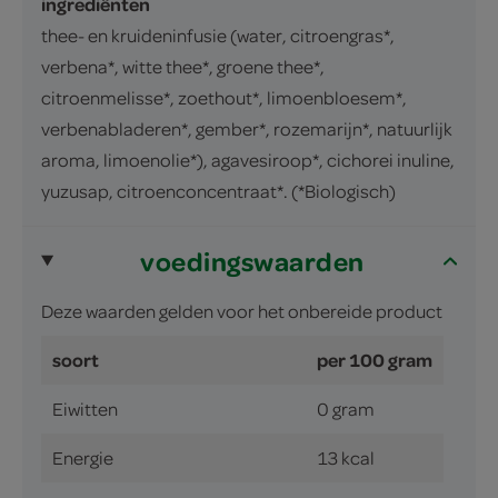
ingrediënten
thee- en kruideninfusie (water, citroengras*,
verbena*, witte thee*, groene thee*,
citroenmelisse*, zoethout*, limoenbloesem*,
verbenabladeren*, gember*, rozemarijn*, natuurlijk
aroma, limoenolie*), agavesiroop*, cichorei inuline,
yuzusap, citroenconcentraat*. (*Biologisch)
voedingswaarden
Deze waarden gelden voor het onbereide product
soort
per 100 gram
Eiwitten
0 gram
Energie
13 kcal