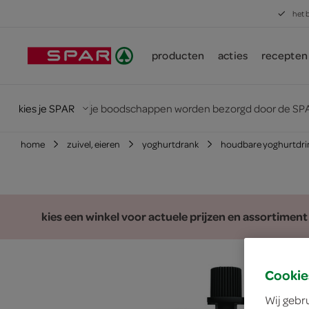
het 
producten
acties
recepten
kies je SPAR
je boodschappen worden bezorgd door de SPA
home
zuivel, eieren
yoghurtdrank
houdbare yoghurtdri
kies een winkel voor actuele prijzen en assortiment
Cookie
Wij gebr