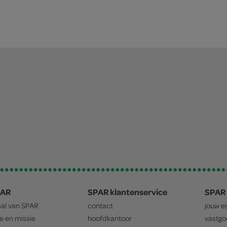
PAR
SPAR klantenservice
SPAR 
aal van
SPAR
contact
jouw e
ie en missie
hoofdkantoor
vastg