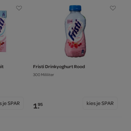
it
Fristi Drinkyoghurt Rood
300 Milliliter
s je SPAR
kies je SPAR
1.
95