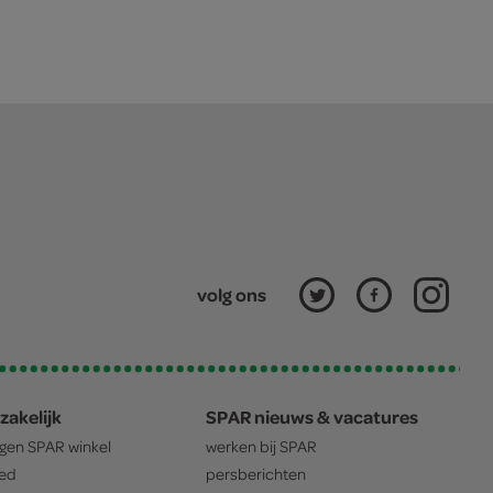
volg ons
zakelijk
SPAR nieuws & vacatures
igen
SPAR
winkel
werken bij
SPAR
oed
persberichten