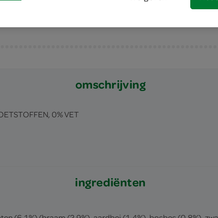
omschrijving
OETSTOFFEN, 0% VET
ingrediënten
ten (6,1%) (braam (2,9%), aardbei (1,4%), bosbes (0,8%), zwa