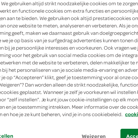
 We gebruiken altijd strikt noodzakelijke cookies om te zorgen
2
.
werkt en functionele cookies om extra functies en persoonlijk
25
ngen aan te bieden. We gebruiken ook altijd prestatiecookies o
van onze website te meten, analyseren en verbeteren. Als je on
200 Gram
ing geeft, maken we daarnaast gebruik van doelgroepgerich
we je op basis van je surfgedrag advertenties kunnen tonen d
in winkelmand
en bij je persoonlijke interesses en voorkeuren. Ook vragen we 
ing voor het gebruik van social media cookies om de integra
netwerken met de website te verbeteren, delen makkelijker te
n bij het personaliseren van je sociale media-ervaring en adver
Let op: aanbiedingen zijn niet zichtba
je op “Accepteren” klikt, geef je toestemming voor al onze co
verwerkt in de winkelmand.
“Weigeren”? Dan worden alleen de strikt noodzakelijke, functio
ecookies geplaatst. Wanneer je zelf je voorkeuren wil instellen 
oor “zelf instellen”. Je kunt jouw cookie-instellingen op elk m
geniet van een fruitige proteïnesnack vo
n en je toestemming intrekken. Meer informatie over de cooki
n en hoe je ze kunt beheren, vind je in ons cookiebeleid.
cooki
bevat 25 gram proteïne
0% vet
tellen
0% suiker toegevoegd
Weigeren
Acc