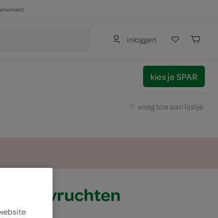
haalmoment
inloggen
kies je SPAR
voeg toe aan lijstje
ch bosvruchten
 website