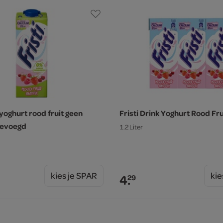
kyoghurt rood fruit geen
Fristi Drink Yoghurt Rood Fru
gevoegd
1.2 Liter
kies je SPAR
kie
4.
29