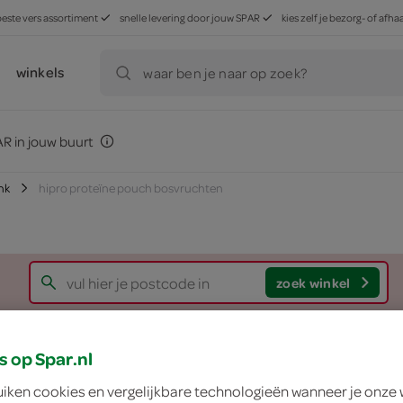
beste vers assortiment
snelle levering door jouw SPAR
kies zelf je bezorg- of af
winkels
waar ben je naar op zoek?
R in jouw buurt
nk
hipro proteïne pouch bosvruchten
zoek winkel
Hipro proteïne pou
s op Spar.nl
uiken cookies en vergelijkbare technologieën wanneer je onze
Hipro