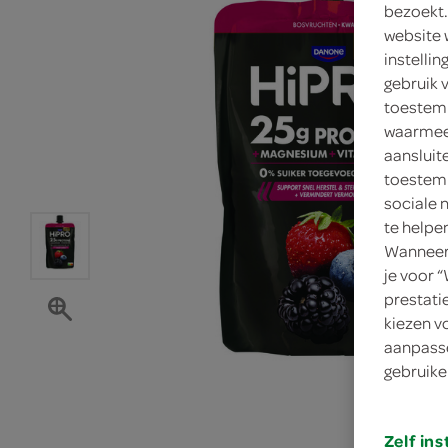
bezoekt.
website 
instelli
gebruik 
toestemm
waarmee 
aansluit
toestemm
sociale 
te helpe
Wanneer 
je voor 
prestati
kiezen v
aanpasse
gebruike
Zelf ins