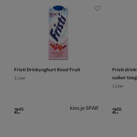
Fristi Drinkyoghurt Rood Fruit
Fristi drin
suiker toe
1 Liter
1 Liter
kies je SPAR
2.
2.
45
55