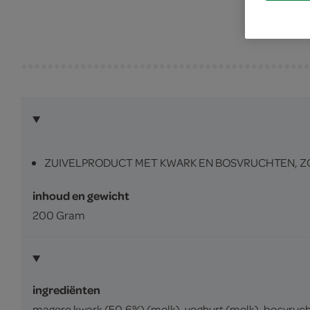
ZUIVELPRODUCT MET KWARK EN BOSVRUCHTEN, Z
inhoud en gewicht
200 Gram
ingrediënten
magere kwark (50,6%) (melk), yoghurt (melk), bosvruch