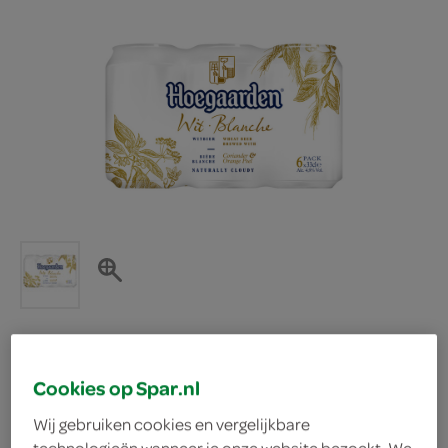
Hoegaarden witbier blik
Cookies op Spar.nl
Wij gebruiken cookies en vergelijkbare
sixpack
technologieën wanneer je onze website bezoekt. We