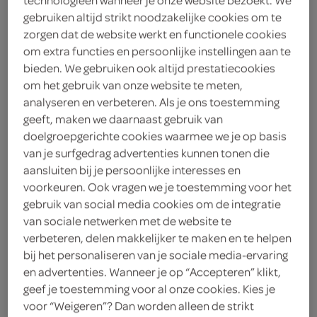
gebruiken altijd strikt noodzakelijke cookies om te
Hoegaarden
zorgen dat de website werkt en functionele cookies
om extra functies en persoonlijke instellingen aan te
bieden. We gebruiken ook altijd prestatiecookies
< 25 jaar? Laat je
om het gebruik van onze website te meten,
legitimatie zien
analyseren en verbeteren. Als je ons toestemming
< 18 jaar verkopen wij
meer
geeft, maken we daarnaast gebruik van
geen alcohol
informatie
doelgroepgerichte cookies waarmee we je op basis
van je surfgedrag advertenties kunnen tonen die
10
.
59
aansluiten bij je persoonlijke interesses en
voorkeuren. Ook vragen we je toestemming voor het
gebruik van social media cookies om de integratie
1.98 Liter
van sociale netwerken met de website te
verbeteren, delen makkelijker te maken en te helpen
bij het personaliseren van je sociale media-ervaring
Let op: aanbiedingen zijn niet zichtbaar bij de
en advertenties. Wanneer je op “Accepteren” klikt,
producten, maar worden wél automatisch
geef je toestemming voor al onze cookies. Kies je
verwerkt in de winkelmand.
voor “Weigeren”? Dan worden alleen de strikt