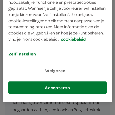
noodzakelijke, functionele en prestatiecookies
geplaatst. Wanneer je zelf je voorkeuren wil instellen
Hoegaarden: Jouw frisse borrelmoment, verpakt!
kun je kiezen voor “zelf instellen”. Je kunt jouw
cookie-instellingen op elk moment aanpassen en je
Frisse smaak van sinaasappel en kruiden
toestemming intrekken. Meer informatie over de
Perfect voor jouw borrelmoment
cookies die wij gebruiken en hoe je ze kunt beheren,
Makkelijk mee te nemen sixpack
vind je in ons cookiebeleid.
cookiebeleid
Zelf instellen
Weigeren
omschrijving
Accepteren
Hoegaarden Witbier – fris, kruidig & verfrissend
zacht Maak je borrelmoment extra speciaal met
Hoegaarden Witbier, een iconisch Belgisch witbier