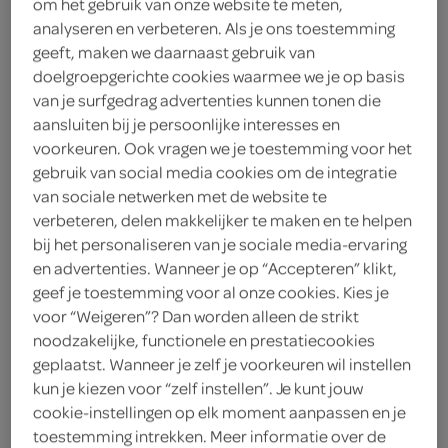
om het gebruik van onze website te meten,
analyseren en verbeteren. Als je ons toestemming
Holie's
geeft, maken we daarnaast gebruik van
doelgroepgerichte cookies waarmee we je op basis
4
.
49
van je surfgedrag advertenties kunnen tonen die
aansluiten bij je persoonlijke interesses en
voorkeuren. Ook vragen we je toestemming voor het
350 Gram
gebruik van social media cookies om de integratie
van sociale netwerken met de website te
verbeteren, delen makkelijker te maken en te helpen
Let op: aanbiedingen zijn niet zichtbaar bij de
bij het personaliseren van je sociale media-ervaring
producten, maar worden wél automatisch
en advertenties. Wanneer je op “Accepteren” klikt,
verwerkt in de winkelmand.
geef je toestemming voor al onze cookies. Kies je
voor “Weigeren”? Dan worden alleen de strikt
noodzakelijke, functionele en prestatiecookies
geplaatst. Wanneer je zelf je voorkeuren wil instellen
kun je kiezen voor “zelf instellen”. Je kunt jouw
cookie-instellingen op elk moment aanpassen en je
toestemming intrekken. Meer informatie over de