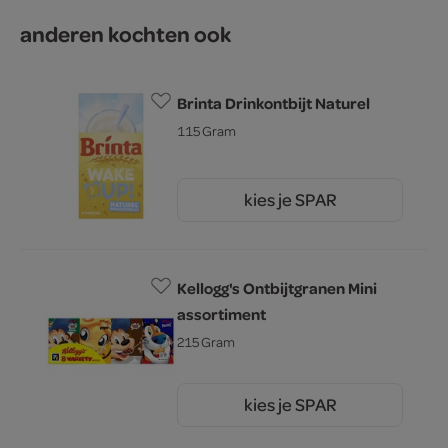
anderen kochten ook
Brinta Drinkontbijt Naturel
115 Gram
kies je SPAR
2.
25
Kellogg's Ontbijtgranen Mini
assortiment
215 Gram
kies je SPAR
5.
19