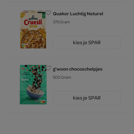
Quaker Luchtig Naturel
375 Gram
kies je SPAR
4.
49
g'woon chocoschelpjes
500 Gram
kies je SPAR
1.
99