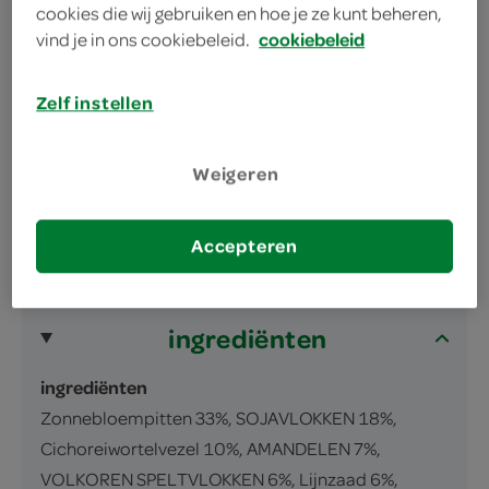
cookies die wij gebruiken en hoe je ze kunt beheren,
omschrijving
vind je in ons cookiebeleid.
cookiebeleid
Geroosterde granen met amandelen, soja,
Zelf instellen
pinda en zaden
Verpakt onder beschermende atmosfeer.
Weigeren
Alleen van nature aanwezige suikers.
inhoud en gewicht
Accepteren
350 Gram
ingrediënten
ingrediënten
Zonnebloempitten 33%, SOJAVLOKKEN 18%,
Cichoreiwortelvezel 10%, AMANDELEN 7%,
VOLKOREN SPELTVLOKKEN 6%, Lijnzaad 6%,