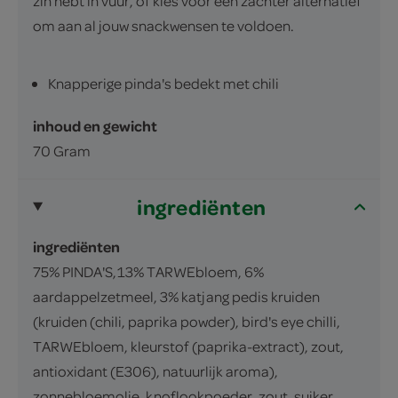
zin hebt in vuur, of kies voor een zachter alternatief
om aan al jouw snackwensen te voldoen.
Knapperige pinda's bedekt met chili
inhoud en gewicht
70 Gram
ingrediënten
ingrediënten
75% PINDA'S,13% TARWEbloem, 6%
aardappelzetmeel, 3% katjang pedis kruiden
(kruiden (chili, paprika powder), bird's eye chilli,
TARWEbloem, kleurstof (paprika-extract), zout,
antioxidant (E306), natuurlijk aroma),
zonnebloemolie, knoflookpoeder, zout, suiker,