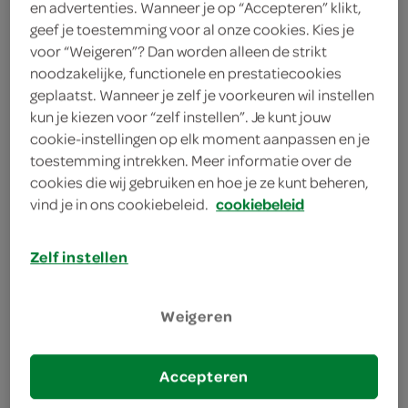
Handig verpakt doosje
en advertenties. Wanneer je op “Accepteren” klikt,
geef je toestemming voor al onze cookies. Kies je
Perfect voor de borrel
voor “Weigeren”? Dan worden alleen de strikt
noodzakelijke, functionele en prestatiecookies
geplaatst. Wanneer je zelf je voorkeuren wil instellen
kun je kiezen voor “zelf instellen”. Je kunt jouw
cookie-instellingen op elk moment aanpassen en je
toestemming intrekken. Meer informatie over de
cookies die wij gebruiken en hoe je ze kunt beheren,
omschrijving
vind je in ons cookiebeleid.
cookiebeleid
Ontsteek Je Snackmoment met Flaming Peanuts
Op zoek naar een brandende sensatie die jouw
Zelf instellen
smaakpapillen wakker schudt? Flaming Peanuts
zijn hier om jouw snackervaring naar een vurig
Weigeren
niveau te tillen. Deze pinda's zijn niet zomaar een
knabbeltje; ze zijn een ware beleving verpakt in een
Accepteren
handzaam doosje van 70 gram. Met een naam die