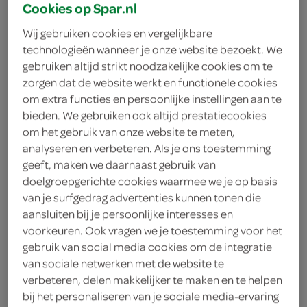
Cookies op Spar.nl
Hot-Chip
Wij gebruiken cookies en vergelijkbare
technologieën wanneer je onze website bezoekt. We
2
.
19
gebruiken altijd strikt noodzakelijke cookies om te
zorgen dat de website werkt en functionele cookies
om extra functies en persoonlijke instellingen aan te
70 Gram
bieden. We gebruiken ook altijd prestatiecookies
om het gebruik van onze website te meten,
analyseren en verbeteren. Als je ons toestemming
Let op: aanbiedingen zijn niet zichtbaar bij de
geeft, maken we daarnaast gebruik van
producten, maar worden wél automatisch
doelgroepgerichte cookies waarmee we je op basis
verwerkt in de winkelmand.
van je surfgedrag advertenties kunnen tonen die
aansluiten bij je persoonlijke interesses en
voorkeuren. Ook vragen we je toestemming voor het
Ontvlam je smaak met flaming peanuts in een handige
gebruik van social media cookies om de integratie
70g doos!
van sociale netwerken met de website te
verbeteren, delen makkelijker te maken en te helpen
Pittige smaaksensatie
bij het personaliseren van je sociale media-ervaring