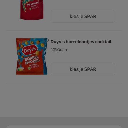
kies je SPAR
2.
69
Duyvis borrelnootjes cocktail
125 Gram
kies je SPAR
1.
99