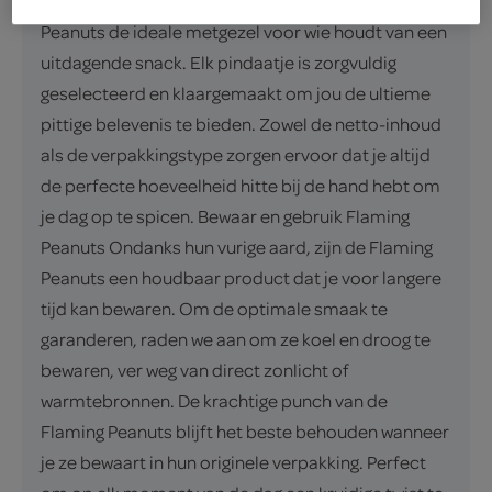
de intensiteit van het product belooft, zijn Flaming
Peanuts de ideale metgezel voor wie houdt van een
uitdagende snack. Elk pindaatje is zorgvuldig
geselecteerd en klaargemaakt om jou de ultieme
pittige belevenis te bieden. Zowel de netto-inhoud
als de verpakkingstype zorgen ervoor dat je altijd
de perfecte hoeveelheid hitte bij de hand hebt om
je dag op te spicen. Bewaar en gebruik Flaming
Peanuts Ondanks hun vurige aard, zijn de Flaming
Peanuts een houdbaar product dat je voor langere
tijd kan bewaren. Om de optimale smaak te
garanderen, raden we aan om ze koel en droog te
bewaren, ver weg van direct zonlicht of
warmtebronnen. De krachtige punch van de
Flaming Peanuts blijft het beste behouden wanneer
je ze bewaart in hun originele verpakking. Perfect