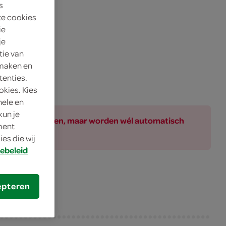
s
te cookies
ie
je
tie van
 maken en
tenties.
okies. Kies
nele en
kun je
ar bij de producten, maar worden wél automatisch
oment
es die wij
ebeleid
epteren