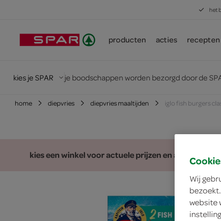
het 
producten
acties
recepten
kies je SPAR
je boodschappen worden bezorgd door de SPA
home
diepvries
diepvries maaltijden
iglo fish burgers cla
kies een winkel voor actuele prijzen en assortiment
Cookie
Wij gebr
bezoekt.
website 
instelli