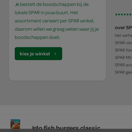
Je bestelt de boodschappen bij de
lokale SPAR in jouw buurt. Het
assortiment varieert per SPAR winkel,
over S
daarom willen we graag weten waar jij je
het verh
boodschappen doet.
SPAR
vis
SPAR
for
kies je winkel
SPAR
MV
SPAR
ac
SPAR
ges
© 1932 - 2026 - SPAR Holding B.V.
algemene voorwaarden
Iglo fish burgers classic