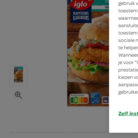
gebruik 
toestemm
waarmee 
aansluit
toestemm
sociale 
te helpe
Wanneer 
je voor 
prestati
kiezen v
aanpasse
gebruike
Zelf ins