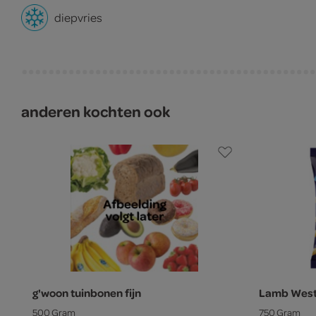
diepvries
anderen kochten ook
g'woon tuinbonen fijn
Lamb Westo
500 Gram
750 Gram