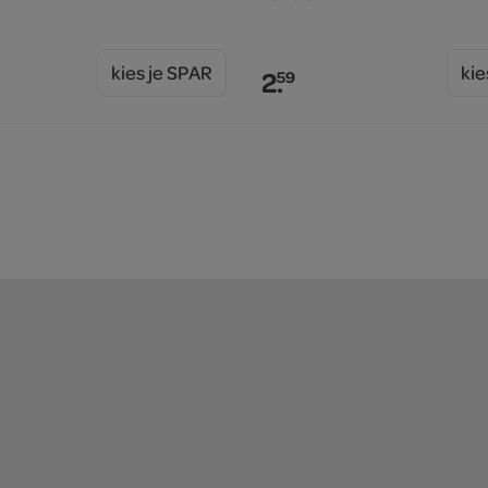
kies je SPAR
kie
2.
59