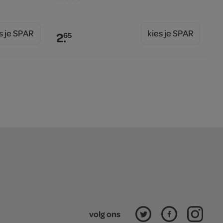
s je SPAR
kies je SPAR
2.
65
volg ons