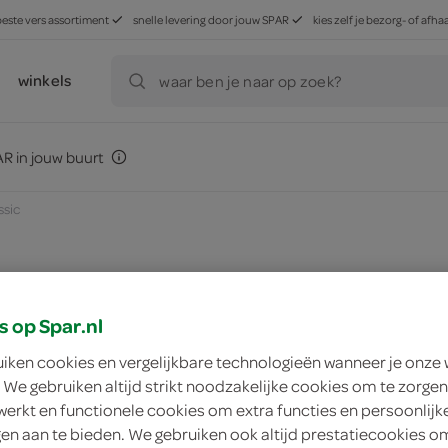
beste vers assortiment
snelle levering door jouw SPAR
kies zelf je bezorg- of af
winkels
waar ben je naar op zoek?
R in jouw buurt
ssic
zoek winkel
s op Spar.nl
uiken cookies en vergelijkbare technologieën wanneer je onze
 We gebruiken altijd strikt noodzakelijke cookies om te zorgen
Iglo fish burgers cla
werkt en functionele cookies om extra functies en persoonlijk
ngen aan te bieden. We gebruiken ook altijd prestatiecookies o
Iglo