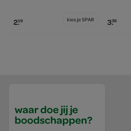
kies je SPAR
2.
3.
19
39
waar doe jij je
boodschappen?