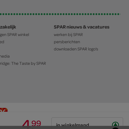
zakelijk
SPAR nieuws & vacatures
igen
SPAR
winkel
werken bij
SPAR
oed
persberichten
downloaden
SPAR
logo's
edia
ridge: The Taste by
SPAR
4
.
99
in winkelmand