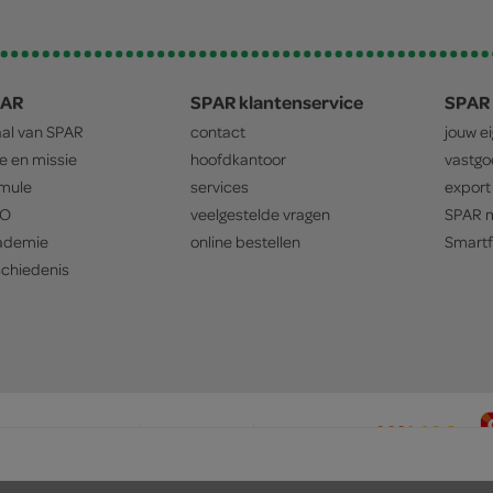
PAR
SPAR klantenservice
SPAR 
aal van
SPAR
contact
jouw e
ie en missie
hoofdkantoor
vastg
mule
services
export
O
veelgestelde vragen
SPAR
m
ademie
online bestellen
Smartf
chiedenis
privacyverklaring
cookiebeleid
prijsbeleid