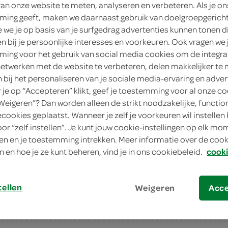
van onze website te meten, analyseren en verbeteren. Als je on
4
.
ing geeft, maken we daarnaast gebruik van doelgroepgerich
99
we je op basis van je surfgedrag advertenties kunnen tonen d
en bij je persoonlijke interesses en voorkeuren. Ook vragen we 
227 Gram
ing voor het gebruik van social media cookies om de integra
netwerken met de website te verbeteren, delen makkelijker te
in winkelmand
n bij het personaliseren van je sociale media-ervaring en adver
je op “Accepteren” klikt, geef je toestemming voor al onze co
“Weigeren”? Dan worden alleen de strikt noodzakelijke, functio
ecookies geplaatst. Wanneer je zelf je voorkeuren wil instellen 
Let op: aanbiedingen zijn niet zichtba
oor “zelf instellen”. Je kunt jouw cookie-instellingen op elk m
verwerkt in de winkelmand.
n en je toestemming intrekken. Meer informatie over de cooki
n en hoe je ze kunt beheren, vind je in ons cookiebeleid.
cooki
tellen
Weigeren
Acc