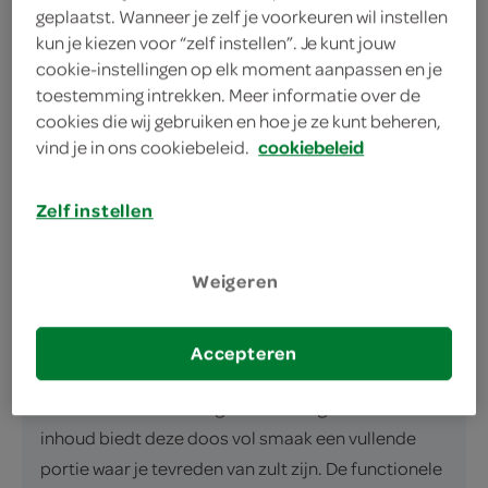
geplaatst. Wanneer je zelf je voorkeuren wil instellen
kun je kiezen voor “zelf instellen”. Je kunt jouw
cookie-instellingen op elk moment aanpassen en je
toestemming intrekken. Meer informatie over de
cookies die wij gebruiken en hoe je ze kunt beheren,
omschrijving
vind je in ons cookiebeleid.
cookiebeleid
Geniet van de Gemakkelijke, Gezonde Keuze met
Zelf instellen
Iglo Stoom & Klaar Groenten en Kip Sta je voor een
gezonde, snelle maaltijd die ook nog eens
Weigeren
overheerlijk smaakt? Iglo Stoom & Klaar groenten
met kip brengt het beste van beide werelden
samen in één gebruiksvriendelijke verpakking. Deze
Accepteren
slimme keuze voor drukke avonden komt van een
betrouwbaar A-Merk: Iglo. Met 400 gram netto-
inhoud biedt deze doos vol smaak een vullende
portie waar je tevreden van zult zijn. De functionele