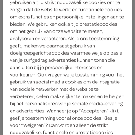
gebruiken altijd strikt noodzakelijke cookies om te
zorgen dat de website werkt en functionele cookies
Iglo
om extra functies en persoonlijke instellingen aan te
400 Gram
bieden. We gebruiken ook altijd prestatiecookies
om het gebruik van onze website te meten,
analyseren en verbeteren. Als je ons toestemming
Let op: aanbiedingen zijn niet zichtbaar bij de
geeft, maken we daarnaast gebruik van
producten, maar worden wél automatisch
doelgroepgerichte cookies waarmee we je op basis
van je surfgedrag advertenties kunnen tonen die
verwerkt in de winkelmand.
aansluiten bij je persoonlijke interesses en
voorkeuren. Ook vragen we je toestemming voor het
gebruik van social media cookies om de integratie
Stoom & klaar Iglo groenten en kip - perfecte balans
van sociale netwerken met de website te
in een doos!
verbeteren, delen makkelijker te maken en te helpen
Verse stoomgroenten met kip
bij het personaliseren van je sociale media-ervaring
en advertenties. Wanneer je op “Accepteren” klikt,
Klaar in enkele minuten
geef je toestemming voor al onze cookies. Kies je
Ideale portie van 400 gram
voor “Weigeren”? Dan worden alleen de strikt
noodzakelijke, functionele en prestatiecookies