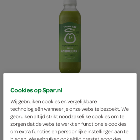
Cookies op Spar.nl
Wij gebruiken cookies en vergelijkbare
technologieën wanneer je onze website bezoekt. We
gebruiken altijd strikt noodzakelijke cookies om te
Innocent smoothie green
zorgen dat de website werkt en functionele cookies
om extra functies en persoonlijke instellingen aan te
antioxidant
bieden. We gebruiken ook altijd prestatiecookies