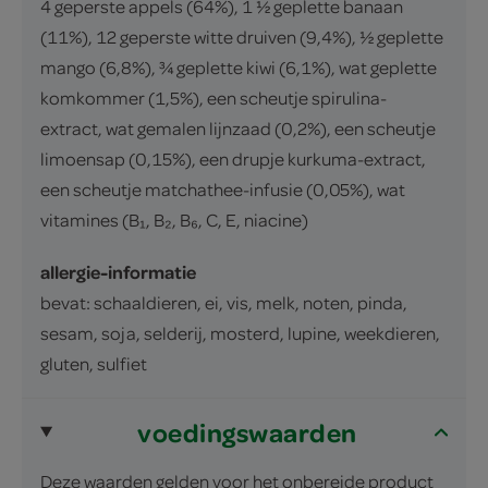
4 geperste appels (64%), 1 ½ geplette banaan
(11%), 12 geperste witte druiven (9,4%), ½ geplette
mango (6,8%), ¾ geplette kiwi (6,1%), wat geplette
komkommer (1,5%), een scheutje spirulina-
extract, wat gemalen lijnzaad (0,2%), een scheutje
limoensap (0,15%), een drupje kurkuma-extract,
een scheutje matchathee-infusie (0,05%), wat
vitamines (B₁, B₂, B₆, C, E, niacine)
allergie-informatie
bevat: schaaldieren, ei, vis, melk, noten, pinda,
sesam, soja, selderij, mosterd, lupine, weekdieren,
gluten, sulfiet
voedingswaarden
Deze waarden gelden voor het onbereide product