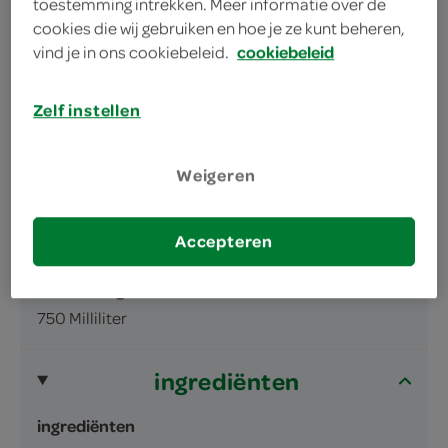
toestemming intrekken. Meer informatie over de
zit vol met vitamines
cookies die wij gebruiken en hoe je ze kunt beheren,
vind je in ons cookiebeleid.
cookiebeleid
Zelf instellen
omschrijving
Weigeren
Accepteren
smoothie
inhoud en gewicht
750 Milliliter
ingrediënten
ingrediënten