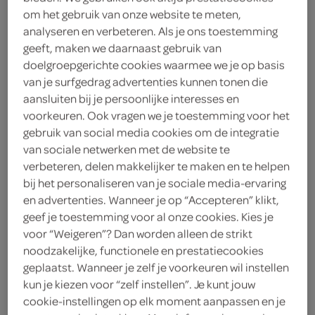
om het gebruik van onze website te meten,
Innocent
analyseren en verbeteren. Als je ons toestemming
geeft, maken we daarnaast gebruik van
4
.
19
doelgroepgerichte cookies waarmee we je op basis
van je surfgedrag advertenties kunnen tonen die
aansluiten bij je persoonlijke interesses en
750 Milliliter
voorkeuren. Ook vragen we je toestemming voor het
gebruik van social media cookies om de integratie
van sociale netwerken met de website te
Let op: aanbiedingen zijn niet zichtbaar bij de
verbeteren, delen makkelijker te maken en te helpen
producten, maar worden wél automatisch
bij het personaliseren van je sociale media-ervaring
verwerkt in de winkelmand.
en advertenties. Wanneer je op “Accepteren” klikt,
geef je toestemming voor al onze cookies. Kies je
voor “Weigeren”? Dan worden alleen de strikt
een heerlijke smoothie vol met vitamines
noodzakelijke, functionele en prestatiecookies
geplaatst. Wanneer je zelf je voorkeuren wil instellen
een heerlijke frisse smoothie
kun je kiezen voor “zelf instellen”. Je kunt jouw
vol met verschillende soorten fruit
cookie-instellingen op elk moment aanpassen en je