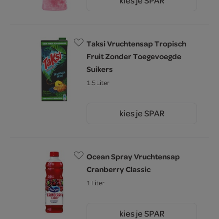
kies je SPAR
2.
25
Taksi Vruchtensap Tropisch
Fruit Zonder Toegevoegde
Suikers
1.5 Liter
kies je SPAR
2.
05
Ocean Spray Vruchtensap
Cranberry Classic
1 Liter
kies je SPAR
2.
75