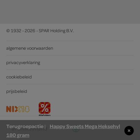
© 1932 - 2026 - SPAR Holding B.V.
algemene voorwaarden
privacyverklaring
cookiebeleid
prijsbeleid
Terugroepactie
Happy Sweets Mega Heksehyl
|
in winkelmand
180 gram