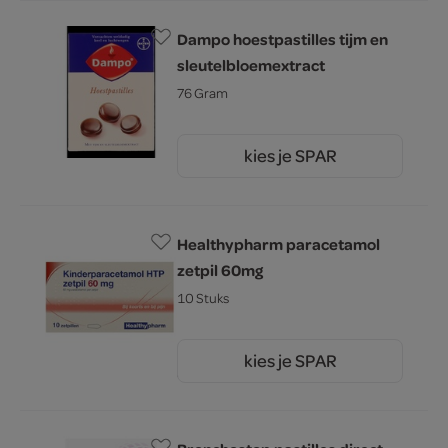
Dampo hoestpastilles tijm en
sleutelbloemextract
76 Gram
kies je SPAR
6.
29
Healthypharm paracetamol
zetpil 60mg
10 Stuks
kies je SPAR
3.
49