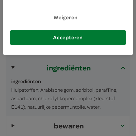
isla mint
Buiten bereik van kinderen bewaren Lees de
Weigeren
bijsluiter
Accepteren
inhoud en gewicht
30 Stuks
ingrediënten
ingrediënten
Hulpstoffen: Arabische gom, sorbitol, paraffine,
aspartaam, chlorofyl-kopercomplex (kleurstof
E141), natuurlijke pepermuntolie, water.
bewaren