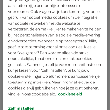
6
.
aansluiten bij je persoonlijke interesses en
59
voorkeuren. Ook vragen we je toestemming voor het
gebruik van social media cookies om de integratie
30 Stuks
van sociale netwerken met de website te
verbeteren, delen makkelijker te maken en te helpen
bij het personaliseren van je sociale media-ervaring
Let op: aanbiedingen zijn niet zichtbaar bij de
en advertenties. Wanneer je op “Accepteren” klikt,
geef je toestemming voor al onze cookies. Kies je
producten, maar worden wél automatisch
voor “Weigeren”? Dan worden alleen de strikt
verwerkt in de winkelmand.
noodzakelijke, functionele en prestatiecookies
geplaatst. Wanneer je zelf je voorkeuren wil instellen
kun je kiezen voor “zelf instellen”. Je kunt jouw
cookie-instellingen op elk moment aanpassen en je
toestemming intrekken. Meer informatie over de
cookies die wij gebruiken en hoe je ze kunt beheren,
vind je in ons cookiebeleid.
cookiebeleid
omschrijving
Zelf instellen