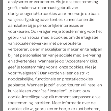
analyseren en verbeteren. Als je ons toestemming
geeft, maken we daarnaast gebruik van
Jimmy's
doelgroepgerichte cookies waarmee we je op basis
van je surfgedrag advertenties kunnen tonen die
1
.
99
aansluiten bij je persoonlijke interesses en
voorkeuren. Ook vragen we je toestemming voor het
140 Gram
gebruik van social media cookies om de integratie
van sociale netwerken met de website te
verbeteren, delen makkelijker te maken en te helpen
Let op: aanbiedingen zijn niet zichtbaar bij de
bij het personaliseren van je sociale media-ervaring
en advertenties. Wanneer je op “Accepteren” klikt,
producten, maar worden wél automatisch
geef je toestemming voor al onze cookies. Kies je
verwerkt in de winkelmand.
voor “Weigeren”? Dan worden alleen de strikt
noodzakelijke, functionele en prestatiecookies
geplaatst. Wanneer je zelf je voorkeuren wil instellen
zet een grote bak zoete popcorn midden op tafel,
kun je kiezen voor “zelf instellen”. Je kunt jouw
ideaal om met z’n allen uit te graaien tijdens
cookie-instellingen op elk moment aanpassen en je
filmavond
toestemming intrekken. Meer informatie over de
cookies die wij gebruiken en hoe je ze kunt beheren,