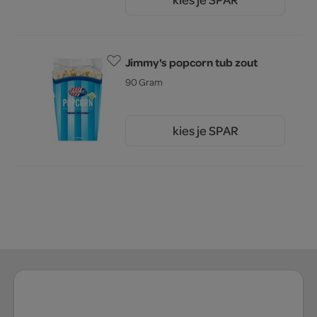
2.
25
Jimmy's popcorn tub zout
90 Gram
kies je SPAR
1.
99