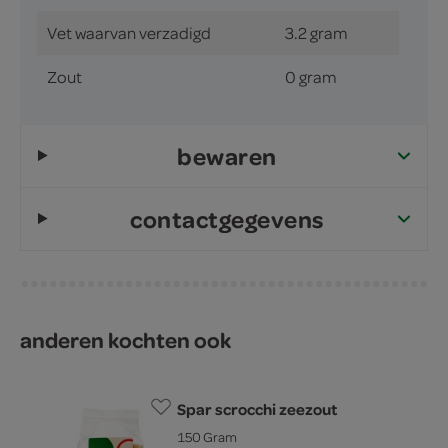
Vet waarvan verzadigd
3.2 gram
Zout
0 gram
bewaren
contactgegevens
anderen kochten ook
Spar scrocchi zeezout
150 Gram