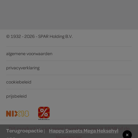
© 1932 - 2026 - SPAR Holding B.V.
algemene voorwaarden
privacyverklaring
cookiebeleid
prijsbeleid
Dit product is niet meer leverbaar vanuit SPAR of de
Terugroepactie
Happy Sweets Mega Heksehyl
|
leverancier