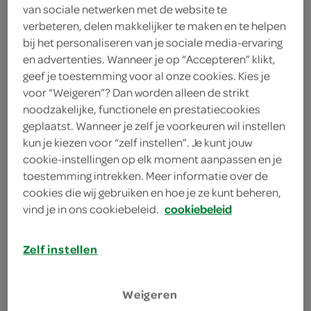
van sociale netwerken met de website te
170 Gram
verbeteren, delen makkelijker te maken en te helpen
bij het personaliseren van je sociale media-ervaring
en advertenties. Wanneer je op “Accepteren” klikt,
Let op: aanbiedingen zijn niet zichtbaar bij de
geef je toestemming voor al onze cookies. Kies je
producten, maar worden wél automatisch
voor “Weigeren”? Dan worden alleen de strikt
verwerkt in de winkelmand.
noodzakelijke, functionele en prestatiecookies
geplaatst. Wanneer je zelf je voorkeuren wil instellen
kun je kiezen voor “zelf instellen”. Je kunt jouw
cookie-instellingen op elk moment aanpassen en je
toestemming intrekken. Meer informatie over de
cookies die wij gebruiken en hoe je ze kunt beheren,
vind je in ons cookiebeleid.
cookiebeleid
omschrijving
Zelf instellen
Suikerwerk - menthol droppastilles
Weigeren
inhoud en gewicht