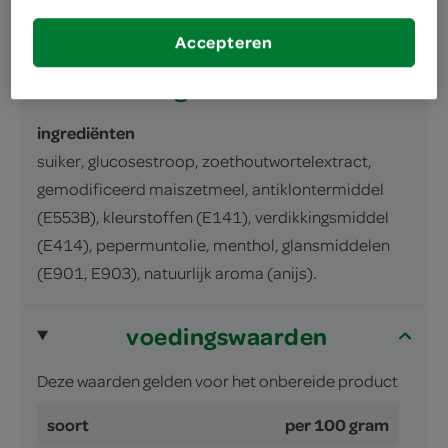
170 Gram
Accepteren
ingrediënten
ingrediënten
suiker, glucosestroop, zoethoutwortelextract,
gemodificeerd maiszetmeel, antiklontermiddel
(E553B), kleurstoffen (E141), verdikkingsmiddel
(E414), pepermuntolie, menthol, glansmiddelen
(E901, E903), natuurlijk aroma (anijs).
voedingswaarden
Deze waarden gelden voor het onbereide product
soort
per 100 gram