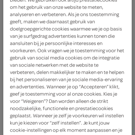
1
.
om het gebruik van onze website te meten,
45
analyseren en verbeteren. Als je ons toestemming
geeft, maken we daarnaast gebruik van
27 Gram
doelgroepgerichte cookies waarmee we je op basis
van je surfgedrag advertenties kunnen tonen die
aansluiten bij je persoonlijke interesses en
Let op: aanbiedingen zijn niet zichtbaar bij de
voorkeuren. Ook vragen we je toestemming voor het
producten, maar worden wél automatisch
gebruik van social media cookies om de integratie
van sociale netwerken met de website te
verwerkt in de winkelmand.
verbeteren, delen makkelijker te maken en te helpen
bij het personaliseren van je sociale media-ervaring
en advertenties. Wanneer je op “Accepteren” klikt,
inspiratie voor de dagelijkse maaltijd!
geef je toestemming voor al onze cookies. Kies je
Klaar in een handomdraai
voor “Weigeren”? Dan worden alleen de strikt
noodzakelijke, functionele en prestatiecookies
Geef smaak aan je gerechten
geplaatst. Wanneer je zelf je voorkeuren wil instellen
Veelzijdig te combineren
kun je kiezen voor “zelf instellen”. Je kunt jouw
cookie-instellingen op elk moment aanpassen en je