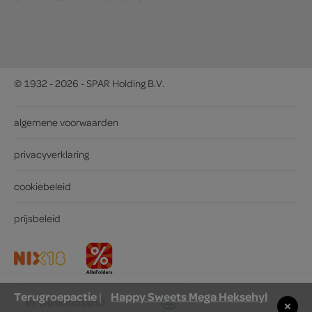
© 1932 - 2026 - SPAR Holding B.V.
algemene voorwaarden
privacyverklaring
cookiebeleid
prijsbeleid
Terugroepactie
Happy Sweets Mega Heksehyl
|
in winkelmand