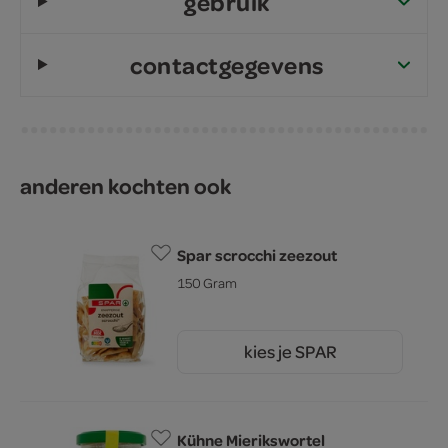
gebruik
contactgegevens
anderen kochten ook
Spar scrocchi zeezout
150 Gram
kies je SPAR
2.
45
Kühne Mierikswortel