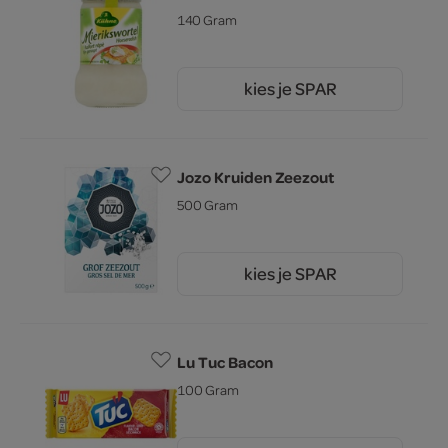
140 Gram
kies je SPAR
1.
85
Jozo Kruiden Zeezout
500 Gram
kies je SPAR
2.
29
Lu Tuc Bacon
100 Gram