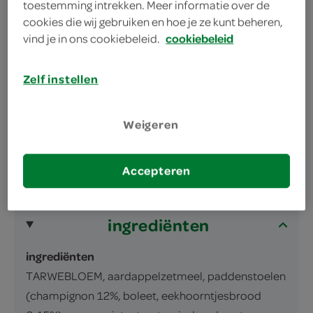
toestemming intrekken. Meer informatie over de
cookies die wij gebruiken en hoe je ze kunt beheren,
vind je in ons cookiebeleid.
cookiebeleid
Zelf instellen
omschrijving
Weigeren
sauspoeder
inhoud en gewicht
Accepteren
27 Gram
ingrediënten
ingrediënten
TARWEBLOEM, aardappelzetmeel, paddenstoelen
(champignon 12%, boleet, eekhoorntjesbrood