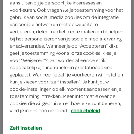
aansluiten bij je persoonlijke interesses en
voorkeuren. Ook vragen we je toestemming voor het
Koekebakker
gebruik van social media cookies om de integratie
1
.
van sociale netwerken met de website te
35
verbeteren, delen makkelijker te maken en te helpen
bij het personaliseren van je sociale media-ervaring
200 Gram
en advertenties. Wanneer je op “Accepteren” klikt,
geef je toestemming voor al onze cookies. Kies je
voor “Weigeren”? Dan worden alleen de strikt
Let op: aanbiedingen zijn niet zichtbaar bij de
noodzakelijke, functionele en prestatiecookies
producten, maar worden wél automatisch
geplaatst. Wanneer je zelf je voorkeuren wil instellen
kun je kiezen voor “zelf instellen”. Je kunt jouw
verwerkt in de winkelmand.
cookie-instellingen op elk moment aanpassen en je
toestemming intrekken. Meer informatie over de
cookies die wij gebruiken en hoe je ze kunt beheren,
iets lekkers van de Sint
vind je in ons cookiebeleid.
cookiebeleid
bladerdeeg gevuld met banketspijs
lekker voor bij de koffie of thee
Zelf instellen