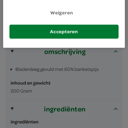
koel en droog bewaren
Weigeren
Accepteren
omschrijving
Bladerdeeg gevuld met 60% banketspijs
inhoud en gewicht
200 Gram
ingrediënten
ingrediënten