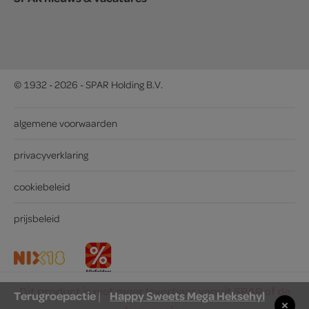
© 1932 - 2026 - SPAR Holding B.V.
algemene voorwaarden
privacyverklaring
cookiebeleid
prijsbeleid
Dit product is niet meer leverbaar vanuit SPAR of de
Terugroepactie
Happy Sweets Mega Heksehyl
|