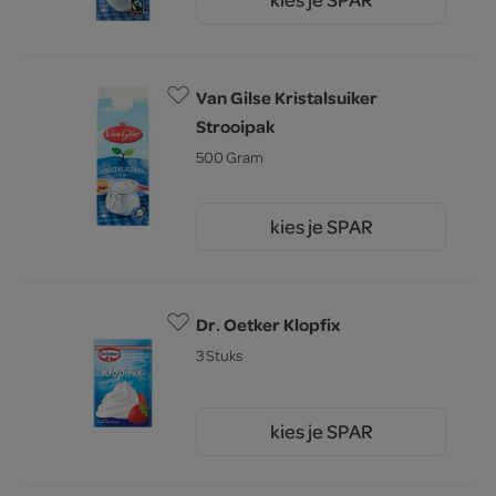
2.
85
Van Gilse Kristalsuiker
Strooipak
500 Gram
kies je SPAR
2.
15
Dr. Oetker Klopfix
3 Stuks
kies je SPAR
0.
95