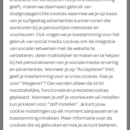
1
.
geeft, maken we daarnaast gebruik van
69
doelgroepgerichte cookies waarmee we je op basis
van je surfgedrag advertenties kunnen tonen die
250 Gram
aansluiten bij je persoonlijke interesses en
voorkeuren. Ook vragen we je toestemming voor het
gebruik van social media cookies om de integratie
Let op: aanbiedingen zijn niet zichtbaar bij de
van sociale netwerken met de website te
verbeteren, delen makkelijker te maken en te helpen
producten, maar worden wél automatisch
bij het personaliseren van je sociale media-ervaring
verwerkt in de winkelmand.
en advertenties. Wanneer je op “Accepteren” klikt,
geef je toestemming voor al onze cookies. Kies je
voor “Weigeren”? Dan worden alleen de strikt
Een binder voor soepen, sauzen en meer
noodzakelijke, functionele en prestatiecookies
bindmiddel van maiszetmeel
geplaatst. Wanneer je zelf je voorkeuren wil instellen
kun je kiezen voor “zelf instellen”. Je kunt jouw
ideaal voor het binden sauzen, soepen,
cookie-instellingen op elk moment aanpassen en je
stoofschotels en meer
toestemming intrekken. Meer informatie over de
een van de vaste benodigdheden in elke keuken
cookies die wij gebruiken en hoe je ze kunt beheren,