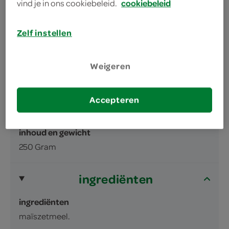
vind je in ons cookiebeleid.
cookiebeleid
Zelf instellen
Weigeren
omschrijving
Accepteren
Maizena bindmiddel
inhoud en gewicht
250 Gram
ingrediënten
ingrediënten
maïszetmeel.