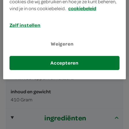
vernieuwde receptuur
cookies die wij gebruiken en hoe je ze kunt beheren,
vind je in ons cookiebeleid.
cookiebeleid
extra lekker met een toef slagroom
Zelf instellen
Weigeren
omschrijving
Accepteren
Mix voor appelkruimeltaart.
inhoud en gewicht
410 Gram
ingrediënten