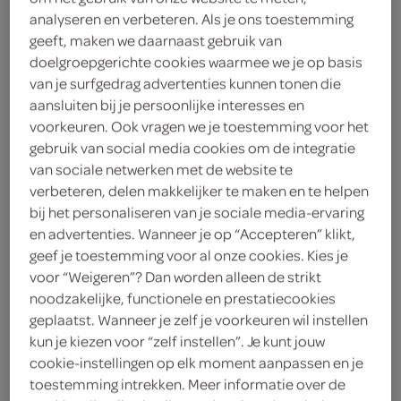
analyseren en verbeteren. Als je ons toestemming
Koopmans
geeft, maken we daarnaast gebruik van
doelgroepgerichte cookies waarmee we je op basis
2
.
35
van je surfgedrag advertenties kunnen tonen die
aansluiten bij je persoonlijke interesses en
voorkeuren. Ook vragen we je toestemming voor het
410 Gram
gebruik van social media cookies om de integratie
van sociale netwerken met de website te
verbeteren, delen makkelijker te maken en te helpen
Let op: aanbiedingen zijn niet zichtbaar bij de
bij het personaliseren van je sociale media-ervaring
producten, maar worden wél automatisch
en advertenties. Wanneer je op “Accepteren” klikt,
verwerkt in de winkelmand.
geef je toestemming voor al onze cookies. Kies je
voor “Weigeren”? Dan worden alleen de strikt
noodzakelijke, functionele en prestatiecookies
Koopmans mix voor een ouderwets lekkere
geplaatst. Wanneer je zelf je voorkeuren wil instellen
appelkruimeltaart
kun je kiezen voor “zelf instellen”. Je kunt jouw
cookie-instellingen op elk moment aanpassen en je
lekker krokant
toestemming intrekken. Meer informatie over de