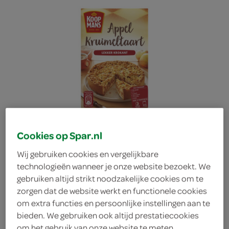
Cookies op Spar.nl
Wij gebruiken cookies en vergelijkbare
technologieën wanneer je onze website bezoekt. We
gebruiken altijd strikt noodzakelijke cookies om te
zorgen dat de website werkt en functionele cookies
Koopmans mix voor
om extra functies en persoonlijke instellingen aan te
bieden. We gebruiken ook altijd prestatiecookies
appelkruimeltaart
om het gebruik van onze website te meten,