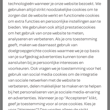
1
.
25
technologieën wanneer je onze website bezoekt. We
gebruiken altijd strikt noodzakelijke cookies om te
500 Gram
zorgen dat de website werkt en functionele cookies
om extra functies en persoonlijke instellingen aan te
bieden. We gebruiken ook altijd prestatiecookies
Let op: aanbiedingen zijn niet zichtbaar bij de
om het gebruik van onze website te meten,
analyseren en verbeteren. Als je ons toestemming
producten, maar worden wél automatisch
geeft, maken we daarnaast gebruik van
verwerkt in de winkelmand.
doelgroepgerichte cookies waarmee we je op basis
van je surfgedrag advertenties kunnen tonen die
aansluiten bij je persoonlijke interesses en
Smaakvol en moeiteloos koken met SPAR krieltjes,
voorkeuren. Ook vragen we je toestemming voor het
altijd vers en veelzijdig.
gebruik van social media cookies om de integratie
van sociale netwerken met de website te
Smaakvolle toevoeging aan maaltijden
verbeteren, delen makkelijker te maken en te helpen
Altijd vers en gemakkelijk te bereiden
bij het personaliseren van je sociale media-ervaring
Veelzijdig in gerechten en recepten
en advertenties. Wanneer je op “Accepteren” klikt,
geef je toestemming voor al onze cookies. Kies je
voor “Weigeren”? Dan worden alleen de strikt