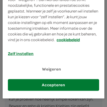
noodzakelijke, functionele en prestatiecookies
geplaatst. Wanneer je zelf je voorkeuren wil instellen
kun je kiezen voor “zelf instellen”. Je kunt jouw
cookie-instellingen op elk moment aanpassen en je
omschrijving
toestemming intrekken. Meer informatie over de
cookies die wij gebruiken en hoe je ze kunt beheren,
Krieltjes: de smaakvolle blikvanger van jouw
vind je in ons cookiebeleid.
cookiebeleid
maaltijd Deze zak krieltjes van SPAR heeft alles in
zich om jouw maaltijd te upgraden. Afkomstig uit
Zelf instellen
onze subgroep van bewerkte aardappelen zijn deze
kleine aardappeltjes een toevoeging die snel en
Weigeren
gemakkelijk te bereiden is. Een zak van 500 gram
biedt genoeg voor een paar heerlijke maaltijden. De
Accepteren
krieltjes zijn het lekkerst wanneer je ze bakt in de
koekenpan. Binnen korte tijd sieren ze jouw bord en
kun je proeven hoe heerlijk simpel koken kan zijn.
Bewaar en gebruik krieltjes Krieltjes zijn geliefd