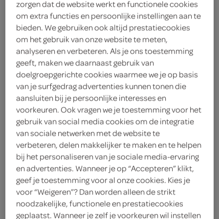
zorgen dat de website werkt en functionele cookies
om extra functies en persoonlijke instellingen aan te
Kwekkeboom
bieden. We gebruiken ook altijd prestatiecookies
om het gebruik van onze website te meten,
4
.
99
analyseren en verbeteren. Als je ons toestemming
geeft, maken we daarnaast gebruik van
250 Gram
doelgroepgerichte cookies waarmee we je op basis
van je surfgedrag advertenties kunnen tonen die
aansluiten bij je persoonlijke interesses en
Let op: aanbiedingen zijn niet zichtbaar bij de
voorkeuren. Ook vragen we je toestemming voor het
gebruik van social media cookies om de integratie
producten, maar worden wél automatisch
van sociale netwerken met de website te
verwerkt in de winkelmand.
verbeteren, delen makkelijker te maken en te helpen
bij het personaliseren van je sociale media-ervaring
en advertenties. Wanneer je op “Accepteren” klikt,
krokante kaasbitterballen voor een warm
geef je toestemming voor al onze cookies. Kies je
borrelmoment
voor “Weigeren”? Dan worden alleen de strikt
noodzakelijke, functionele en prestatiecookies
een krokante bitterbal met karakter!
geplaatst. Wanneer je zelf je voorkeuren wil instellen