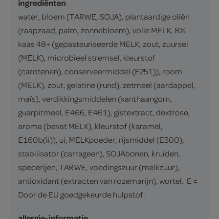
ingrediënten
water, bloem (TARWE, SOJA), plantaardige oliën
(raapzaad, palm, zonnebloem), volle MELK, 8%
kaas 48+ (gepasteuriseerde MELK, zout, zuursel
(MELK), microbieel stremsel, kleurstof
(carotenen), conserveermiddel (E251)), room
(MELK), zout, gelatine (rund), zetmeel (aardappel,
maïs), verdikkingsmiddelen (xanthaangom,
guarpitmeel, E466, E461), gistextract, dextrose,
aroma (bevat MELK), kleurstof (karamel,
E160b(ii)), ui, MELKpoeder, rijsmiddel (E500),
stabilisator (carrageen), SOJAbonen, kruiden,
specerijen, TARWE, voedingszuur (melkzuur),
antioxidant (extracten van rozemarijn), wortel. E =
Door de EU goedgekeurde hulpstof.
allergie-informatie