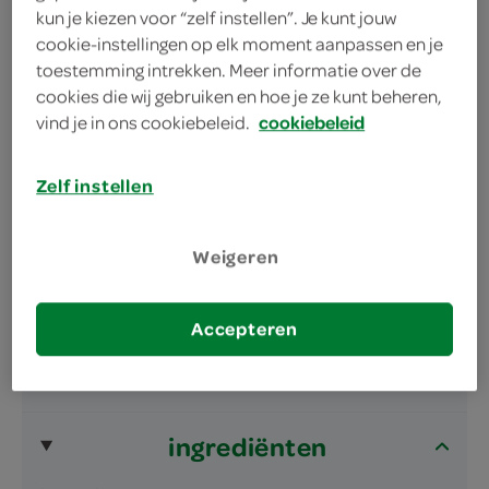
gemakkelijk te bereiden in de oven of airfryer
kun je kiezen voor “zelf instellen”. Je kunt jouw
knap krokant van Kwekkeboom
cookie-instellingen op elk moment aanpassen en je
toestemming intrekken. Meer informatie over de
cookies die wij gebruiken en hoe je ze kunt beheren,
vind je in ons cookiebeleid.
cookiebeleid
Zelf instellen
omschrijving
Weigeren
Bitterballen gevuld met 48+ kaas, diepvries
Accepteren
inhoud en gewicht
250 Gram
ingrediënten