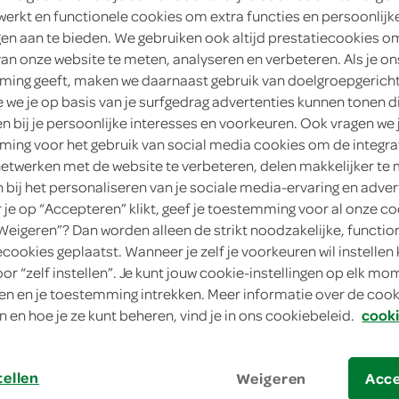
werkt en functionele cookies om extra functies en persoonlijk
ngen aan te bieden. We gebruiken ook altijd prestatiecookies o
< 25 jaar? Laat je legit
van onze website te meten, analyseren en verbeteren. Als je on
< 18 jaar verkopen wij
ing geeft, maken we daarnaast gebruik van doelgroepgerich
we je op basis van je surfgedrag advertenties kunnen tonen d
2
.
en bij je persoonlijke interesses en voorkeuren. Ook vragen we 
85
ing voor het gebruik van social media cookies om de integra
netwerken met de website te verbeteren, delen makkelijker te
330 Milliliter
n bij het personaliseren van je sociale media-ervaring en adver
je op “Accepteren” klikt, geef je toestemming voor al onze co
in winkelmand
“Weigeren”? Dan worden alleen de strikt noodzakelijke, functio
ecookies geplaatst. Wanneer je zelf je voorkeuren wil instellen 
oor “zelf instellen”. Je kunt jouw cookie-instellingen op elk m
n en je toestemming intrekken. Meer informatie over de cooki
Let op: aanbiedingen zijn niet zichtba
n en hoe je ze kunt beheren, vind je in ons cookiebeleid.
cooki
verwerkt in de winkelmand.
tellen
Weigeren
Acc
Ontdek La Chouffe: fris, bloemig, perfect