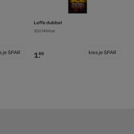
Leffe dubbel
300 Milliliter
s je SPAR
kies je SPAR
1.
66