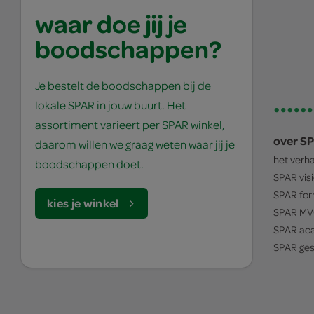
waar doe jij je
boodschappen?
Je bestelt de boodschappen bij de
lokale SPAR in jouw buurt. Het
assortiment varieert per SPAR winkel,
over S
daarom willen we graag weten waar jij je
het verh
boodschappen doet.
SPAR
vis
SPAR
for
kies je winkel
SPAR
MV
SPAR
ac
SPAR
ges