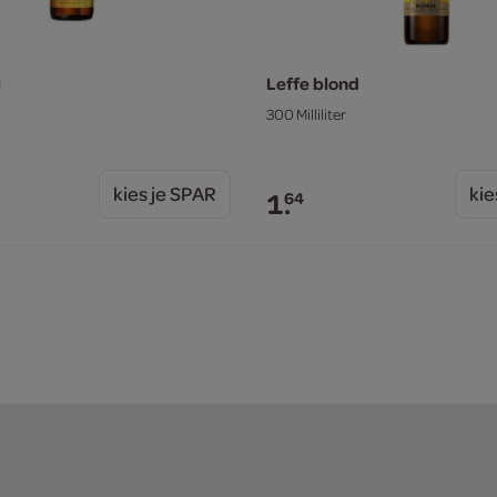
l
Leffe blond
300 Milliliter
kies je SPAR
kie
1.
64