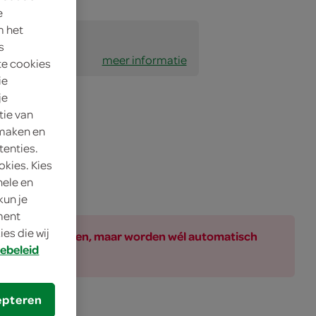
e
m het
imatie zien
s
 geen alcohol
meer informatie
te cookies
ie
je
tie van
 maken en
tenties.
okies. Kies
nele en
kun je
oment
es die wij
ar bij de producten, maar worden wél automatisch
ebeleid
epteren
 gebalanceerd.