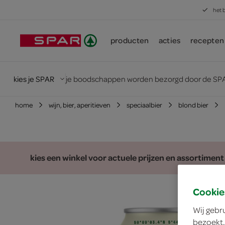
het 
producten
acties
recepten
kies je SPAR
je boodschappen worden bezorgd door de SPA
home
wijn, bier, aperitieven
speciaalbier
blond bier
kies een winkel voor actuele prijzen en assortiment
Cookie
Wij gebr
bezoekt.