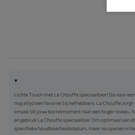
Lichte Touch met La Chouffe speciaalbier! Ga voor een u
nog altijd een favoriet bij liefhebbers. La Chouffe zo
smaak tilt jouw borrelmoment naar een hoger niveau. Ve
en gebruik La Chouffe speciaalbier Om optimaal van dit
specifieke houdbaarheidsdatum, maar na openen is het