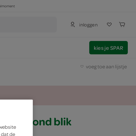
haalmoment
inloggen
kies je SPAR
voeg toe aan lijstje
bier blond blik
 website
 dat de