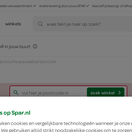
beste vers assortiment
snelle levering door jouw SPAR
kies zelf je bezorg- of af
winkels
waar ben je naar op zoek?
R in jouw buurt
la chouffe speciaalbier blond blik
zoek winkel
s op Spar.nl
La Chouffe speciaal
uiken cookies en vergelijkbare technologieën wanneer je onze
 We gebruiken altijd strikt noodzakelijke cookies om te zorgen
La Chouffe