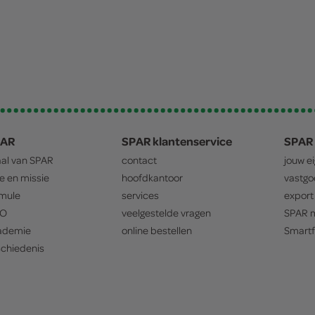
PAR
SPAR klantenservice
SPAR 
aal van
SPAR
contact
jouw e
ie en missie
hoofdkantoor
vastg
mule
services
export
O
veelgestelde vragen
SPAR
m
ademie
online bestellen
Smartf
chiedenis