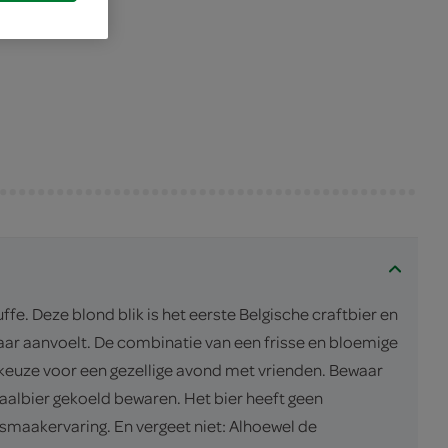
e. Deze blond blik is het eerste Belgische craftbier en
waar aanvoelt. De combinatie van een frisse en bloemige
e keuze voor een gezellige avond met vrienden. Bewaar
iaalbier gekoeld bewaren. Het bier heeft geen
maakervaring. En vergeet niet: Alhoewel de