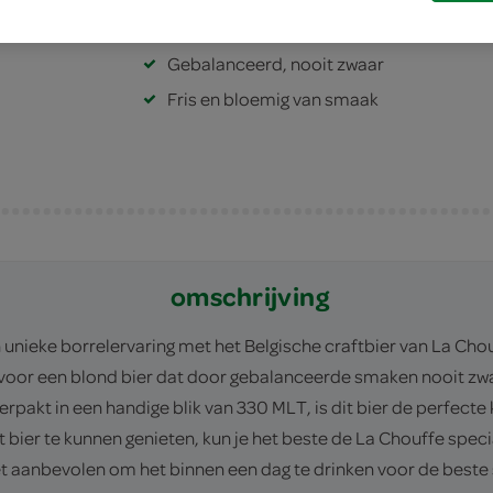
Eerste Belgische craftbier
Gebalanceerd, nooit zwaar
Fris en bloemig van smaak
omschrijving
nieke borrelervaring met het Belgische craftbier van La Chouff
rgt voor een blond bier dat door gebalanceerde smaken nooit z
rpakt in een handige blik van 330 MLT, is dit bier de perfect
 bier te kunnen genieten, kun je het beste de La Chouffe spec
 aanbevolen om het binnen een dag te drinken voor de beste s