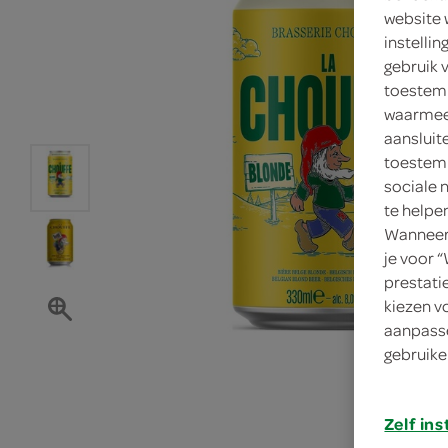
website 
instelli
gebruik 
toestemm
waarmee 
aansluit
toestemm
sociale 
te helpe
Wanneer 
je voor 
prestati
kiezen v
aanpasse
gebruike
Zelf ins