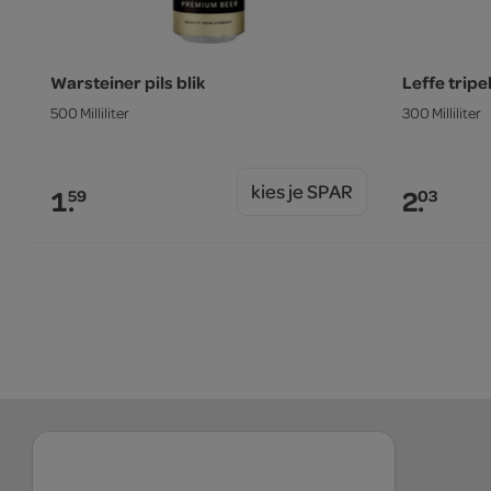
Warsteiner pils blik
Leffe tripe
500 Milliliter
300 Milliliter
kies je SPAR
1.
2.
59
03