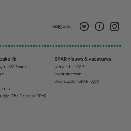
volg ons
zakelijk
SPAR nieuws & vacatures
igen
SPAR
winkel
werken bij
SPAR
oed
persberichten
downloaden
SPAR
logo's
edia
ridge: The Taste by
SPAR