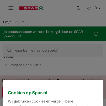
kies je SPAR
je boodschappen worden bezorgd door de SPAR in
jouw buurt
waar ben je naar op zoek?
terug
voeg toe aan lijstje
kies een winkel voor actuele prijzen en assortiment
Cookies op Spar.nl
zoek winkel
Wij gebruiken cookies en vergelijkbare