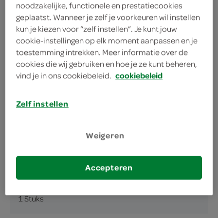
noodzakelijke, functionele en prestatiecookies
1 Stuks
geplaatst. Wanneer je zelf je voorkeuren wil instellen
kun je kiezen voor “zelf instellen”. Je kunt jouw
cookie-instellingen op elk moment aanpassen en je
Let op: aanbiedingen zijn niet zichtbaar bij de
toestemming intrekken. Meer informatie over de
producten, maar worden wél automatisch
cookies die wij gebruiken en hoe je ze kunt beheren,
verwerkt in de winkelmand.
vind je in ons cookiebeleid.
cookiebeleid
Zelf instellen
Weigeren
omschrijving
Accepteren
inhoud en gewicht
1 Stuks