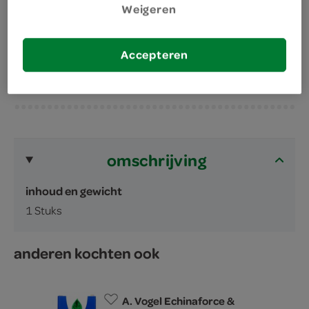
Weigeren
Om warme en koude dranken en gerechten te
verdikken
Accepteren
omschrijving
inhoud en gewicht
1 Stuks
anderen kochten ook
A. Vogel Echinaforce &