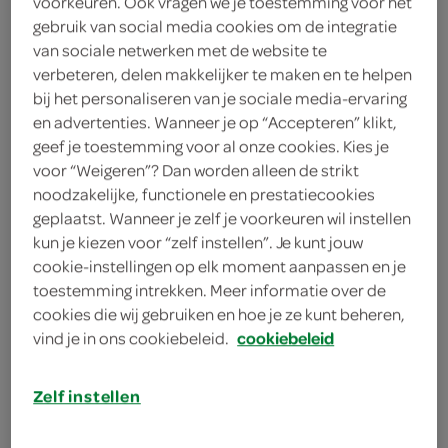
voorkeuren. Ook vragen we je toestemming voor het
mililiter
gebruik van social media cookies om de integratie
van sociale netwerken met de website te
Lokaal
verbeteren, delen makkelijker te maken en te helpen
bij het personaliseren van je sociale media-ervaring
.-
en advertenties. Wanneer je op “Accepteren” klikt,
geef je toestemming voor al onze cookies. Kies je
voor “Weigeren”? Dan worden alleen de strikt
1 Stuks
noodzakelijke, functionele en prestatiecookies
geplaatst. Wanneer je zelf je voorkeuren wil instellen
kun je kiezen voor “zelf instellen”. Je kunt jouw
Let op: aanbiedingen zijn niet zichtbaar bij de
cookie-instellingen op elk moment aanpassen en je
producten, maar worden wél automatisch
toestemming intrekken. Meer informatie over de
verwerkt in de winkelmand.
cookies die wij gebruiken en hoe je ze kunt beheren,
vind je in ons cookiebeleid.
cookiebeleid
Heeft geen invloed op smaak en geur
Zelf instellen
Verdikt snel en dikt niet na
Voor mensen met kauw- en slikproblemen