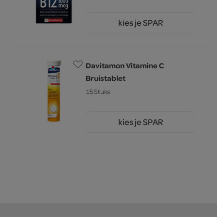
kies je SPAR
11.
59
Davitamon Vitamine C
Bruistablet
15 Stuks
kies je SPAR
6.
89