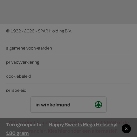
© 1932 - 2026 - SPAR Holding B.V.
algemene voorwaarden
privacyverklaring
cookiebeleid
prijsbeleid
in winkelmand
Dit product is niet meer leverbaar vanuit SPAR of de
Terugroepactie
Happy Sweets Mega Heksehyl
|
leverancier. Kies hieronder een alternatief.
180 gram