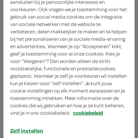
aansluiten bij je persoonlijke interesses en
150 Gram
voorkeuren. Ook vragen we je toestemming voor het
gebruik van social media cookies om de integratie
van sociale netwerken met de website te
Let op: aanbiedingen zijn niet zichtbaar bij de
verbeteren, delen makkelijker te maken en te helpen
producten, maar worden wél automatisch
bij het personaliseren van je sociale media-ervaring
verwerkt in de winkelmand.
en advertenties. Wanneer je op “Accepteren” klikt,
geef je toestemming voor al onze cookies. Kies je
voor “Weigeren”? Dan worden alleen de strikt
pak een lichte cakemix voor onderweg of bij de koffie
noodzakelijke, functionele en prestatiecookies
geplaatst. Wanneer je zelf je voorkeuren wil instellen
handig voor onderweg
kun je kiezen voor “zelf instellen”. Je kunt jouw
bereid met heerlijke chocolade
cookie-instellingen op elk moment aanpassen en je
toestemming intrekken. Meer informatie over de
handig om uit te delen
cookies die wij gebruiken en hoe je ze kunt beheren,
vind je in ons cookiebeleid.
cookiebeleid
Zelf instellen