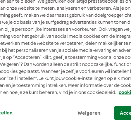
ngen aan te bieden. We gebruiken ook altijd prestatiecookies o
450 Gram
van onze website te meten, analyseren en verbeteren. Als je on
ing geeft, maken we daarnaast gebruik van doelgroepgerich
Dit product is niet meer leverbaar vanuit 
we je op basis van je surfgedrag advertenties kunnen tonen d
en bij je persoonlijke interesses en voorkeuren. Ook vragen we 
ing voor het gebruik van social media cookies om de integra
Let op: aanbiedingen zijn niet zichtba
netwerken met de website te verbeteren, delen makkelijker te
verwerkt in de winkelmand.
n bij het personaliseren van je sociale media-ervaring en adver
je op “Accepteren” klikt, geef je toestemming voor al onze co
“Weigeren”? Dan worden alleen de strikt noodzakelijke, functio
prettig gestoorde pasta pesto met kippen
ecookies geplaatst. Wanneer je zelf je voorkeuren wil instellen 
oor “zelf instellen”. Je kunt jouw cookie-instellingen op elk m
gewoon echt lekker!
n en je toestemming intrekken. Meer informatie over de cooki
geschikt voor in de magnetron, oven en a
n en hoe je ze kunt beheren, vind je in ons cookiebeleid.
cooki
kies & mix
tellen
Weigeren
Acc