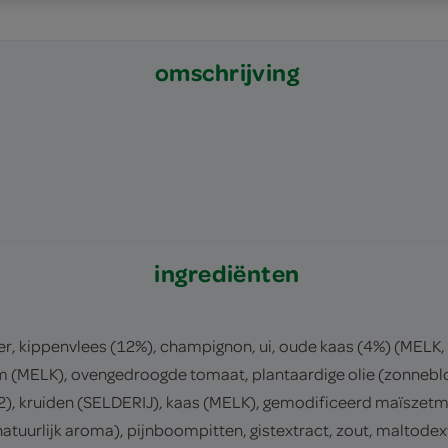
omschrijving
ingrediënten
, kippenvlees (12%), champignon, ui, oude kaas (4%) (MELK, 
 (MELK), ovengedroogde tomaat, plantaardige olie (zonnebloem
), kruiden (SELDERIJ), kaas (MELK), gemodificeerd maïszetme
uurlijk aroma), pijnboompitten, gistextract, zout, maltodext