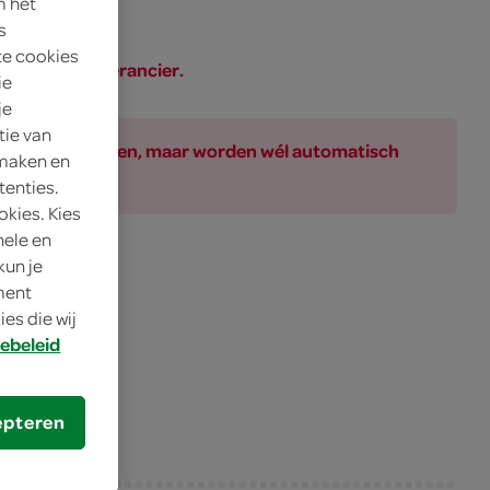
m het
s
te cookies
SPAR of de leverancier.
ie
je
tie van
ar bij de producten, maar worden wél automatisch
 maken en
tenties.
okies. Kies
nele en
dij
kun je
oment
es die wij
irfryer
ebeleid
epteren