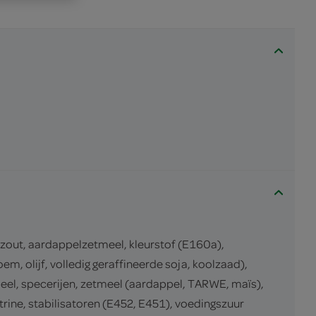
zout, aardappelzetmeel, kleurstof (E160a),
, olijf, volledig geraffineerde soja, koolzaad),
el, specerijen, zetmeel (aardappel, TARWE, maïs),
rine, stabilisatoren (E452, E451), voedingszuur