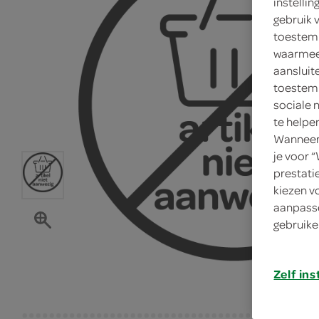
instelli
gebruik 
toestemm
waarmee 
aansluit
toestemm
sociale 
te helpe
Wanneer 
je voor 
prestati
kiezen v
aanpasse
gebruike
Zelf ins