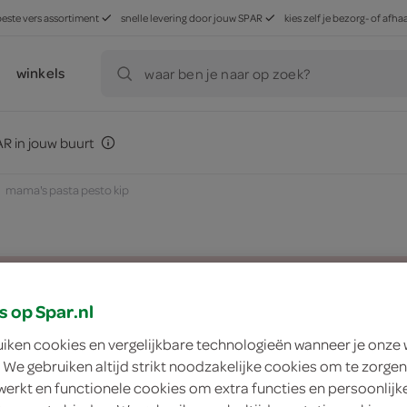
beste vers assortiment
snelle levering door jouw SPAR
kies zelf je bezorg- of af
winkels
waar ben je naar op zoek?
R in jouw buurt
mama's pasta pesto kip
zoek winkel
s op Spar.nl
uiken cookies en vergelijkbare technologieën wanneer je onze
Mama's pasta pesto
 We gebruiken altijd strikt noodzakelijke cookies om te zorgen
werkt en functionele cookies om extra functies en persoonlijk
Mama's