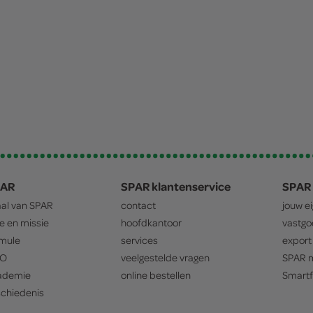
PAR
SPAR klantenservice
SPAR 
aal van
SPAR
contact
jouw e
ie en missie
hoofdkantoor
vastg
mule
services
export
O
veelgestelde vragen
SPAR
m
ademie
online bestellen
Smartf
chiedenis