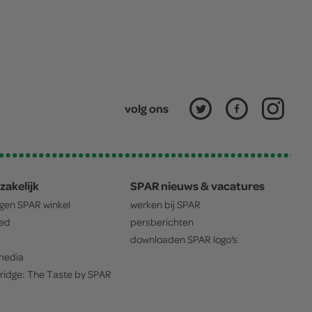
volg ons
zakelijk
SPAR nieuws & vacatures
igen
SPAR
winkel
werken bij
SPAR
oed
persberichten
downloaden
SPAR
logo's
edia
ridge: The Taste by
SPAR