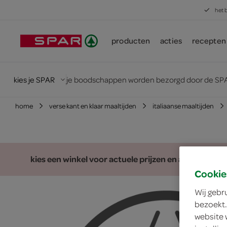
het 
producten
acties
recepten
kies je SPAR
je boodschappen worden bezorgd door de SPA
home
verse kant en klaar maaltijden
italiaanse maaltijden
kies een winkel voor actuele prijzen en assortiment
Cookie
Wij gebr
bezoekt.
website 