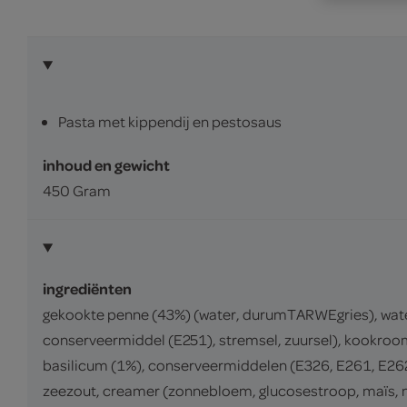
Pasta met kippendij en pestosaus
inhoud en gewicht
450 Gram
ingrediënten
gekookte penne (43%) (water, durumTARWEgries), water
conserveermiddel (E251), stremsel, zuursel), kookroom
basilicum (1%), conserveermiddelen (E326, E261, E262
zeezout, creamer (zonnebloem, glucosestroop, maïs, nat