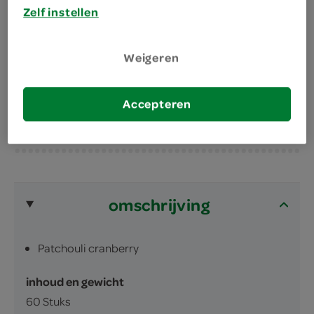
Zelf instellen
zijn 100% biologisch afbreekbaar
Gebruik de doekjes om hygiënisch vuil te
Weigeren
verwijderen van elk hard oppervlak
Ze bevatten alcohol voor extra hygiëne
Accepteren
omschrijving
Patchouli cranberry
inhoud en gewicht
60 Stuks