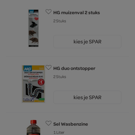
HG muizenval 2 stuks
2 Stuks
kies je SPAR
8.
69
HG duo ontstopper
2 Stuks
kies je SPAR
15.
29
Sel Wasbenzine
1 Liter