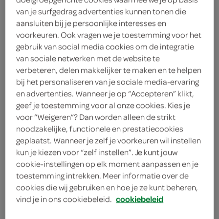
van je surfgedrag advertenties kunnen tonen die
Marcel's Green Soap
aansluiten bij je persoonlijke interesses en
voorkeuren. Ook vragen we je toestemming voor het
4
.
09
gebruik van social media cookies om de integratie
van sociale netwerken met de website te
verbeteren, delen makkelijker te maken en te helpen
60 Stuks
bij het personaliseren van je sociale media-ervaring
en advertenties. Wanneer je op “Accepteren” klikt,
geef je toestemming voor al onze cookies. Kies je
Let op: aanbiedingen zijn niet zichtbaar bij de
voor “Weigeren”? Dan worden alleen de strikt
producten, maar worden wél automatisch
noodzakelijke, functionele en prestatiecookies
verwerkt in de winkelmand.
geplaatst. Wanneer je zelf je voorkeuren wil instellen
kun je kiezen voor “zelf instellen”. Je kunt jouw
cookie-instellingen op elk moment aanpassen en je
biologisch afbreekbare doekjes voor snelle
toestemming intrekken. Meer informatie over de
hygiënische schoonmaak
cookies die wij gebruiken en hoe je ze kunt beheren,
vind je in ons cookiebeleid.
cookiebeleid
De doekjes zijn gemaakt van 99% natuurlijke
ingrediënten, met 100% biologische oliën en ze