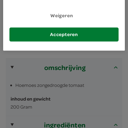
houmous is lekker op een broodje of een toastje
Weigeren
kosher, halal en vegetarisch
Accepteren
omschrijving
Hoemoes zongedroogde tomaat
inhoud en gewicht
200 Gram
ingrediënten