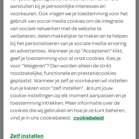
aansluiten bij je persoonlijke interesses en
Maza
voorkeuren. Ook vragen we je toestemming voor het
gebruik van social media cookies om de integratie
2
.
van sociale netwerken met de website te
95
verbeteren, delen makkelijker te maken en te helpen
bij het personaliseren van je sociale media-ervaring
200 Gram
en advertenties. Wanneer je op “Accepteren” klikt,
geef je toestemming voor al onze cookies. Kies je
voor “Weigeren”? Dan worden alleen de strikt
Let op: aanbiedingen zijn niet zichtbaar bij de
noodzakelijke, functionele en prestatiecookies
producten, maar worden wél automatisch
geplaatst. Wanneer je zelf je voorkeuren wil instellen
verwerkt in de winkelmand.
kun je kiezen voor “zelf instellen”. Je kunt jouw
cookie-instellingen op elk moment aanpassen en je
toestemming intrekken. Meer informatie over de
romige hoemoes met zongedroogde tomaat voor een
cookies die wij gebruiken en hoe je ze kunt beheren,
vind je in ons cookiebeleid.
cookiebeleid
volle hartige smaak, en je geeft je borrel of broodje
meteen een Mediterrane twist
Zelf instellen
deze houmous is vol van smaak