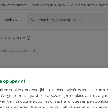
beste vers assortiment
snelle levering door jouw SPAR
kies zelf je bezorg- of af
winkels
waar ben je naar op zoek?
R in jouw buurt
 vities koek digestive melk
zoek winkel
s op Spar.nl
uiken cookies en vergelijkbare technologieën wanneer je onze
Mc Vities Koek Dige
 We gebruiken altijd strikt noodzakelijke cookies om te zorgen
werkt en functionele cookies om extra functies en persoonlijk
Mc Vities
ngen aan te bieden. We gebruiken ook altijd prestatiecookies o