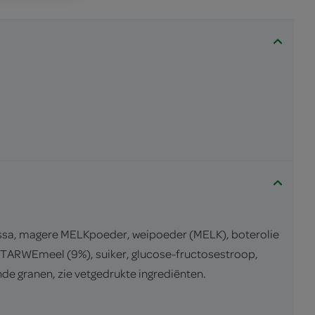
ssa, magere MELKpoeder, weipoeder (MELK), boterolie
en TARWEmeel (9%), suiker, glucose-fructosestroop,
e granen, zie vetgedrukte ingrediënten.