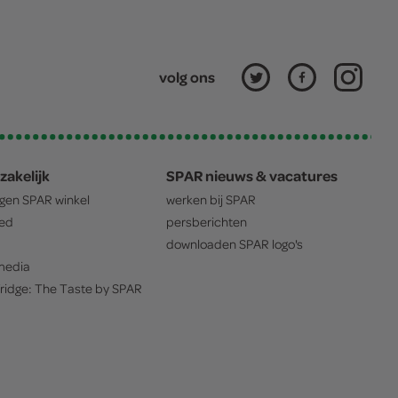
volg ons
zakelijk
SPAR nieuws & vacatures
igen
SPAR
winkel
werken bij
SPAR
oed
persberichten
downloaden
SPAR
logo's
edia
ridge: The Taste by
SPAR