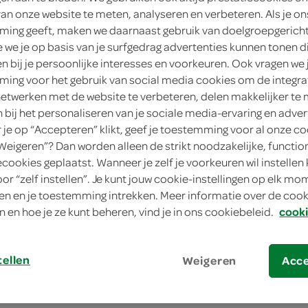
van onze website te meten, analyseren en verbeteren. Als je on
400 Gram
ing geeft, maken we daarnaast gebruik van doelgroepgerich
Dit product is niet meer leverbaar vanuit 
we je op basis van je surfgedrag advertenties kunnen tonen d
en bij je persoonlijke interesses en voorkeuren. Ook vragen we 
ing voor het gebruik van social media cookies om de integra
Let op: aanbiedingen zijn niet zichtba
netwerken met de website te verbeteren, delen makkelijker te
n bij het personaliseren van je sociale media-ervaring en adver
verwerkt in de winkelmand.
je op “Accepteren” klikt, geef je toestemming voor al onze co
“Weigeren”? Dan worden alleen de strikt noodzakelijke, functio
ecookies geplaatst. Wanneer je zelf je voorkeuren wil instellen 
overgoten met een heerlijk laagje melkch
oor “zelf instellen”. Je kunt jouw cookie-instellingen op elk m
Extra genieten dus.
n en je toestemming intrekken. Meer informatie over de cooki
n en hoe je ze kunt beheren, vind je in ons cookiebeleid.
cooki
bron van vezels
tellen
Weigeren
Acc