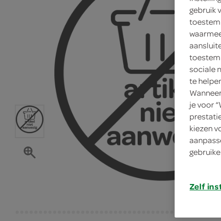
gebruik 
toestemm
waarmee 
aansluit
toestemm
sociale 
te helpe
Wanneer 
je voor 
prestati
kiezen v
aanpasse
gebruike
Zelf ins