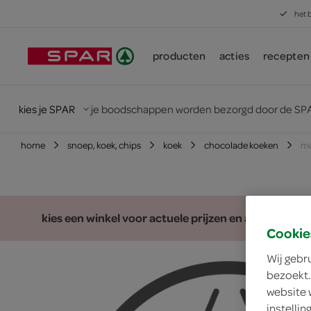
het 
producten
acties
recepten
kies je SPAR
je boodschappen worden bezorgd door de SPA
home
snoep, koek, chips
koek
chocolade koeken
mc
kies een winkel voor actuele prijzen en assortiment
Cookie
Wij gebr
bezoekt.
website 
instelli