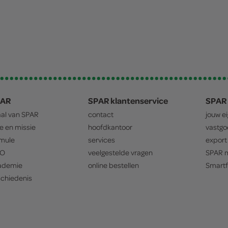
PAR
SPAR klantenservice
SPAR 
aal van
SPAR
contact
jouw e
ie en missie
hoofdkantoor
vastg
mule
services
export
O
veelgestelde vragen
SPAR
m
ademie
online bestellen
Smartf
chiedenis