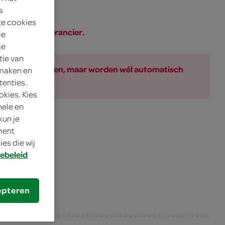
s
te cookies
SPAR of de leverancier.
ie
je
tie van
ar bij de producten, maar worden wél automatisch
 maken en
tenties.
okies. Kies
nele en
kun je
ocolade
oment
es die wij
ebeleid
epteren