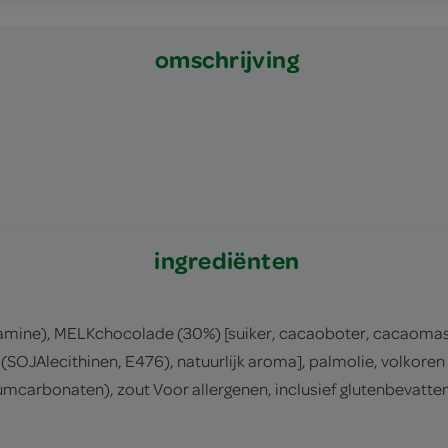
omschrijving
ingrediënten
hiamine), MELKchocolade (30%) [suiker, cacaoboter, cacaoma
 (SOJAlecithinen, E476), natuurlijk aroma], palmolie, volkor
arbonaten), zout Voor allergenen, inclusief glutenbevattend