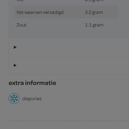
Vet waarvan verzadigd
3.2 gram
Zout
1.1 gram
extra informatie
diepvries