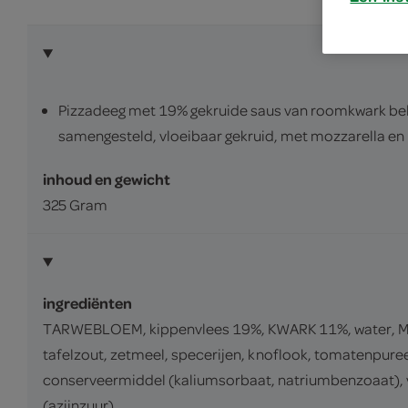
Pizzadeeg met 19% gekruide saus van roomkwark bele
samengesteld, vloeibaar gekruid, met mozzarella en
inhoud en gewicht
325 Gram
ingrediënten
TARWEBLOEM, kippenvlees 19%, KWARK 11%, water, MO
tafelzout, zetmeel, specerijen, knoflook, tomatenpuree,
conserveermiddel (kaliumsorbaat, natriumbenzoaat), 
(azijnzuur).