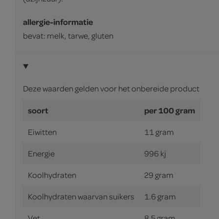
allergie-informatie
bevat: melk, tarwe, gluten
Deze waarden gelden voor het onbereide product
soort
per 100 gram
Eiwitten
11 gram
Energie
996 kj
Koolhydraten
29 gram
Koolhydraten waarvan suikers
1.6 gram
Vet
8.5 gram