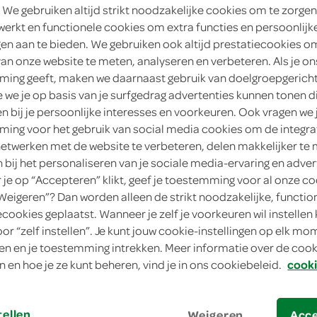
 We gebruiken altijd strikt noodzakelijke cookies om te zorgen
4
.
werkt en functionele cookies om extra functies en persoonlijk
79
ngen aan te bieden. We gebruiken ook altijd prestatiecookies o
van onze website te meten, analyseren en verbeteren. Als je on
325 Gram
ing geeft, maken we daarnaast gebruik van doelgroepgerich
we je op basis van je surfgedrag advertenties kunnen tonen d
in winkelmand
en bij je persoonlijke interesses en voorkeuren. Ook vragen we 
ing voor het gebruik van social media cookies om de integra
netwerken met de website te verbeteren, delen makkelijker te
n bij het personaliseren van je sociale media-ervaring en adver
Let op: aanbiedingen zijn niet zichtba
je op “Accepteren” klikt, geef je toestemming voor al onze co
verwerkt in de winkelmand.
“Weigeren”? Dan worden alleen de strikt noodzakelijke, functio
ecookies geplaatst. Wanneer je zelf je voorkeuren wil instellen 
oor “zelf instellen”. Je kunt jouw cookie-instellingen op elk m
n en je toestemming intrekken. Meer informatie over de cooki
n en hoe je ze kunt beheren, vind je in ons cookiebeleid.
cooki
tellen
Weigeren
Acc