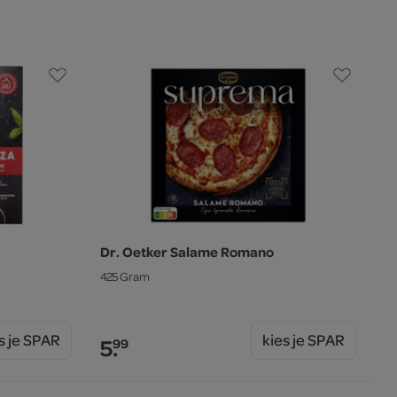
Dr. Oetker Salame Romano
425 Gram
s je SPAR
kies je SPAR
5.
99