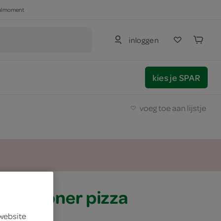
haalmoment
inloggen
kies je SPAR
voeg toe aan lijstje
zza döner pizza
 website