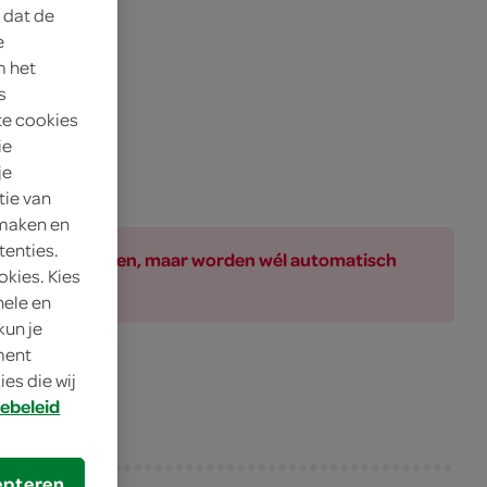
 dat de
e
m het
s
te cookies
ie
je
tie van
 maken en
tenties.
ar bij de producten, maar worden wél automatisch
okies. Kies
nele en
kun je
oment
es die wij
ebeleid
epteren