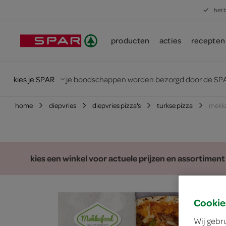
het 
producten
acties
recepten
kies je SPAR
je boodschappen worden bezorgd door de SPA
home
diepvries
diepvries pizza's
turkse pizza
mekka
kies een winkel voor actuele prijzen en assortiment
Cookie
Wij gebr