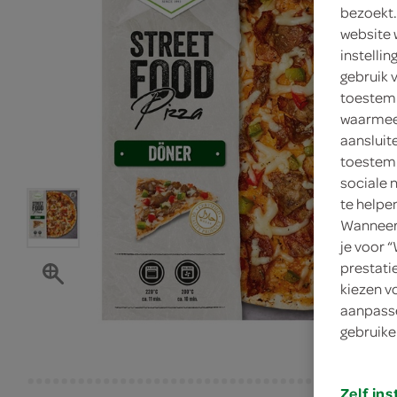
bezoekt.
website 
instelli
gebruik 
toestemm
waarmee 
aansluit
toestemm
sociale 
te helpe
Wanneer 
je voor 
prestati
kiezen v
aanpasse
gebruike
Zelf ins