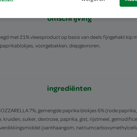
omschrijving
gd met 21% vleesproduct op basis van deels fijngehakt kip m
 paprikablokjes, voorgebakken, diepgevroren.
ingrediënten
ZZARELLA 7%, gemengde paprika blokjes 6% (rode paprika, 
 kruiden, suiker, dextrose, paprika, gist, rijstmeel, gemodific
verdikkingsmiddel (xanthaangom, natriumcarboxymethylcellul