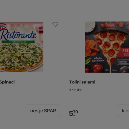
Spinaci
Tolini salami
1 Stuks
kies je SPAR
kie
5.
79