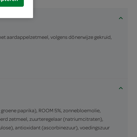
et aardappelzetmeel, volgens dönerwijze gekruid,
groene paprika), ROOM 5%, zonnebloemolie,
eerd zetmeel, zuurteregelaar (natriumcitraten),
ose), antioxidant (ascorbinezuur), voedingszuur