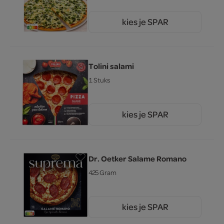
kies je SPAR
4.
49
Tolini salami
1 Stuks
kies je SPAR
5.
79
Dr. Oetker Salame Romano
425 Gram
kies je SPAR
5.
99