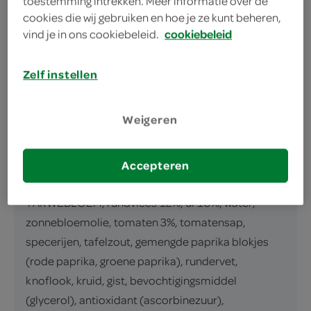
toestemming intrekken. Meer informatie over de
Pizzadeeg met 36% gekruide saus van
cookies die wij gebruiken en hoe je ze kunt beheren,
vind je in ons cookiebeleid.
cookiebeleid
rundvlees, ui en tomaten, voorgebakken,
diepgevroren.
Zelf instellen
inhoud en gewicht
360 Gram
Weigeren
ingrediënten
Accepteren
ingrediënten
TARWEBLOEM, rundvlees 12%, ui 10%, water,
zonnebloemolie, tomaten 3%, tomatensap,
specerijen, tafelzout, gemengde paprika blokjes
(rode paprika, groene paprika), rundervet,
knoflook, kruid, gist, bevochtigingsmiddel
(glycerol), antioxidant (ascorbinezuur),