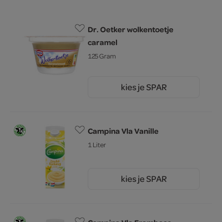
Dr. Oetker wolkentoetje
caramel
125 Gram
kies je SPAR
0.
89
Campina Vla Vanille
1 Liter
kies je SPAR
2.
79