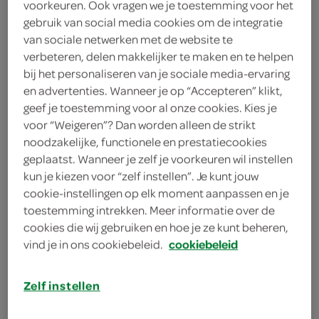
voorkeuren. Ook vragen we je toestemming voor het
1
.
gebruik van social media cookies om de integratie
59
van sociale netwerken met de website te
verbeteren, delen makkelijker te maken en te helpen
1 Liter
bij het personaliseren van je sociale media-ervaring
en advertenties. Wanneer je op “Accepteren” klikt,
geef je toestemming voor al onze cookies. Kies je
Let op: aanbiedingen zijn niet zichtbaar bij de
voor “Weigeren”? Dan worden alleen de strikt
producten, maar worden wél automatisch
noodzakelijke, functionele en prestatiecookies
verwerkt in de winkelmand.
geplaatst. Wanneer je zelf je voorkeuren wil instellen
kun je kiezen voor “zelf instellen”. Je kunt jouw
cookie-instellingen op elk moment aanpassen en je
toestemming intrekken. Meer informatie over de
cookies die wij gebruiken en hoe je ze kunt beheren,
vind je in ons cookiebeleid.
cookiebeleid
Zelf instellen
omschrijving