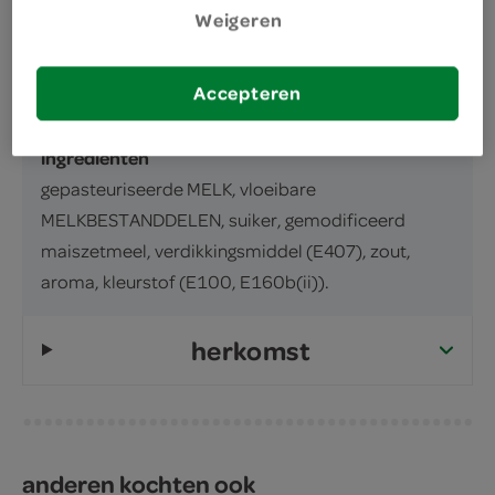
inhoud en gewicht
Weigeren
1 Liter
Accepteren
ingrediënten
ingrediënten
gepasteuriseerde MELK, vloeibare
MELKBESTANDDELEN, suiker, gemodificeerd
maiszetmeel, verdikkingsmiddel (E407), zout,
aroma, kleurstof (E100, E160b(ii)).
herkomst
anderen kochten ook