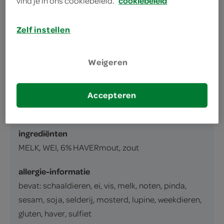
vind je in ons cookiebeleid.
cookiebeleid
omschrijving
Zelf instellen
Havermoutpap, gepasteuriseerd
Weigeren
inhoud en gewicht
1 Liter
Accepteren
ingrediënten
ingrediënten
MELK, WEI, 6% HAVERmout, zout
allergie-informatie
bevat: schaaldieren, ei, vis, melk, noten, pinda,
sesam, soja, selderij, mosterd, lupine, weekdieren,
gluten, haver, sulfiet