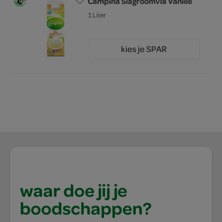
Campina Slagroomvla Vanille
1 Liter
kies je SPAR
2.
79
waar doe jij je
boodschappen?