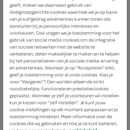
geeft, maken we daarnaast gebruik van
doelgroepgerichte cookies waarmee we je op basis
Melkunie
van je surfgedrag advertenties kunnen tonen die
2
.
aansluiten bij je persoonlijke interesses en
59
voorkeuren. Ook vragen we je toestemming voor het
gebruik van social media cookies om de integratie
1 Liter
van sociale netwerken met de website te
verbeteren, delen makkelijker te maken en te helpen
bij het personaliseren van je sociale media-ervaring
Let op: aanbiedingen zijn niet zichtbaar bij de
en advertenties. Wanneer je op “Accepteren” klikt,
producten, maar worden wél automatisch
geef je toestemming voor al onze cookies. Kies je
verwerkt in de winkelmand.
voor “Weigeren”? Dan worden alleen de strikt
noodzakelijke, functionele en prestatiecookies
geplaatst. Wanneer je zelf je voorkeuren wil instellen
kun je kiezen voor “zelf instellen”. Je kunt jouw
cookie-instellingen op elk moment aanpassen en je
toestemming intrekken. Meer informatie over de
cookies die wij gebruiken en hoe je ze kunt beheren,