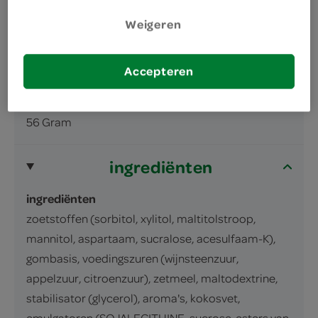
Kauwgum met zure smaak, met
Weigeren
appelsmaak. Met zoetstoffen.
Bevat een bron van fenylalanine. Overmatig
gebruik kan een laxerend effect hebben.
Accepteren
inhoud en gewicht
56 Gram
ingrediënten
ingrediënten
zoetstoffen (sorbitol, xylitol, maltitolstroop,
mannitol, aspartaam, sucralose, acesulfaam-K),
gombasis, voedingszuren (wijnsteenzuur,
appelzuur, citroenzuur), zetmeel, maltodextrine,
stabilisator (glycerol), aroma's, kokosvet,
emulgatoren (SOJALECITHINE, sucrose-esters van