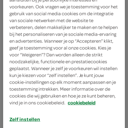
voorkeuren. Ook vragen we je toestemming voor het
Mentos
gebruik van social media cookies om de integratie
van sociale netwerken met de website te
56 Gram
verbeteren, delen makkelijker te maken en te helpen
bij het personaliseren van je sociale media-ervaring
en advertenties. Wanneer je op “Accepteren” klikt,
Let op: aanbiedingen zijn niet zichtbaar bij de
geef je toestemming voor al onze cookies. Kies je
producten, maar worden wél automatisch
voor “Weigeren”? Dan worden alleen de strikt
verwerkt in de winkelmand.
noodzakelijke, functionele en prestatiecookies
geplaatst. Wanneer je zelf je voorkeuren wil instellen
kun je kiezen voor “zelf instellen”. Je kunt jouw
cookie-instellingen op elk moment aanpassen en je
toestemming intrekken. Meer informatie over de
cookies die wij gebruiken en hoe je ze kunt beheren,
vind je in ons cookiebeleid.
cookiebeleid
omschrijving
Zelf instellen