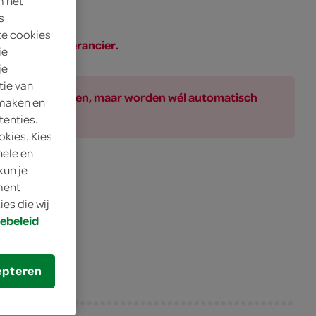
m het
s
te cookies
SPAR of de leverancier.
ie
je
tie van
ar bij de producten, maar worden wél automatisch
 maken en
tenties.
okies. Kies
nele en
kun je
oment
olade
es die wij
ebeleid
epteren