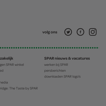
volg ons
zakelijk
SPAR nieuws & vacatures
igen
SPAR
winkel
werken bij
SPAR
oed
persberichten
downloaden
SPAR
logo's
edia
ridge: The Taste by
SPAR