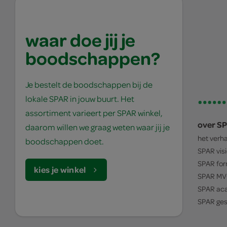
waar doe jij je
boodschappen?
Je bestelt de boodschappen bij de
lokale SPAR in jouw buurt. Het
assortiment varieert per SPAR winkel,
over S
daarom willen we graag weten waar jij je
het verh
boodschappen doet.
SPAR
vis
SPAR
for
kies je winkel
SPAR
MV
SPAR
ac
SPAR
ges