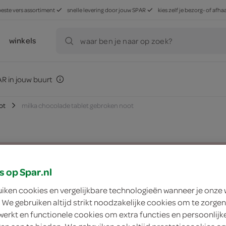
beste vers assortiment
snelle levering door jouw SPAR
kies zelf je bezorg- of af
winkels
waar ben je naar op zoek?
R in jouw buurt
ot
milka chocolade tablet gebroken noot
zoek winkel
s op Spar.nl
uiken cookies en vergelijkbare technologieën wanneer je onze
Milka chocolade ta
 We gebruiken altijd strikt noodzakelijke cookies om te zorgen
werkt en functionele cookies om extra functies en persoonlijk
Milka