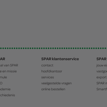
PAR
SPAR klantenservice
SPAR 
aal van
SPAR
contact
jouw e
ie en missie
hoofdkantoor
vastg
mule
services
export
O
veelgestelde vragen
SPAR
m
ademie
online bestellen
Smartf
chiedenis