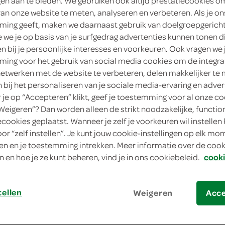
ngen aan te bieden. We gebruiken ook altijd prestatiecookies o
van onze website te meten, analyseren en verbeteren. Als je on
100 Gram
ing geeft, maken we daarnaast gebruik van doelgroepgerich
Dit product is niet meer leverbaar vanuit 
we je op basis van je surfgedrag advertenties kunnen tonen d
en bij je persoonlijke interesses en voorkeuren. Ook vragen we 
ing voor het gebruik van social media cookies om de integra
Let op: aanbiedingen zijn niet zichtba
netwerken met de website te verbeteren, delen makkelijker te
verwerkt in de winkelmand.
n bij het personaliseren van je sociale media-ervaring en adver
je op “Accepteren” klikt, geef je toestemming voor al onze co
“Weigeren”? Dan worden alleen de strikt noodzakelijke, functio
durf teder te zijn
ecookies geplaatst. Wanneer je zelf je voorkeuren wil instellen 
oor “zelf instellen”. Je kunt jouw cookie-instellingen op elk m
gemaakt van van zachte Alpenmelkchoc
n en je toestemming intrekken. Meer informatie over de cooki
lekker romig
n en hoe je ze kunt beheren, vind je in ons cookiebeleid.
cooki
tellen
Weigeren
Acc