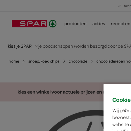
het 
producten
acties
recepten
kies je SPAR
je boodschappen worden bezorgd door de SPA
home
snoep, koek, chips
chocolade
chocoladerepen no
kies een winkel voor actuele prijzen en assortiment
Cookie
Wij gebr
bezoekt.
website 