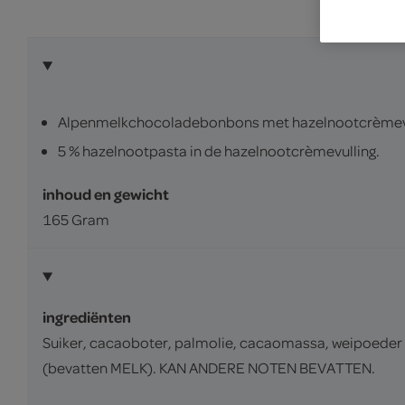
Alpenmelkchocoladebonbons met hazelnootcrèmevul
5 % hazelnootpasta in de hazelnootcrèmevulling.
inhoud en gewicht
165 Gram
ingrediënten
Suiker, cacaoboter, palmolie, cacaomassa, weipoe
(bevatten MELK). KAN ANDERE NOTEN BEVATTEN.