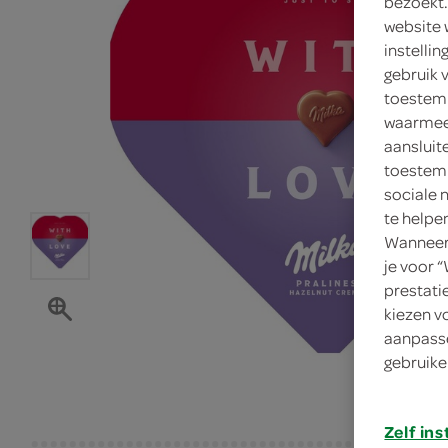
bezoekt.
website 
instelli
gebruik 
toestemm
waarmee 
aansluit
toestemm
sociale 
te helpe
Wanneer 
je voor 
prestati
kiezen v
aanpasse
gebruike
Zelf ins