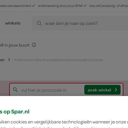
beste vers assortiment
snelle levering door jouw SPAR
kies zelf je bezorg- of af
winkels
waar ben je naar op zoek?
R in jouw buurt
ken
milka i love milka chocolade bonbons hazelnoot doos
zoek winkel
Milka I love Milka 
s op Spar.nl
uiken cookies en vergelijkbare technologieën wanneer je onze