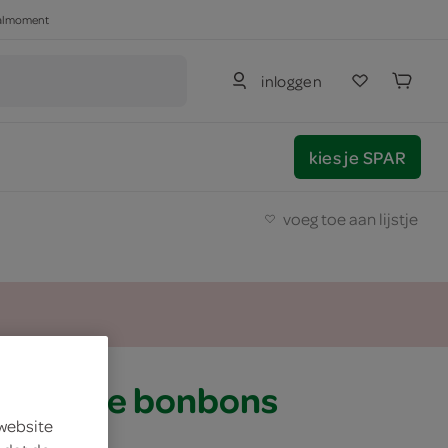
haalmoment
inloggen
kies je SPAR
voeg toe aan lijstje
chocolade bonbons
 website