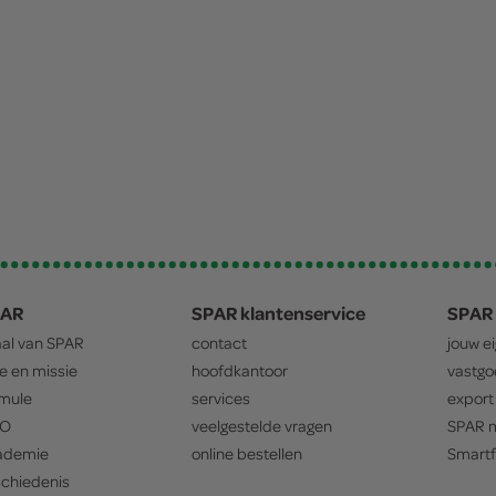
PAR
SPAR klantenservice
SPAR 
aal van
SPAR
contact
jouw e
ie en missie
hoofdkantoor
vastg
mule
services
export
O
veelgestelde vragen
SPAR
m
ademie
online bestellen
Smartf
chiedenis