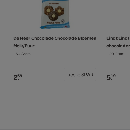
De Heer Chocolade Chocolade Bloemen
Lindt Lin
Melk/Puur
chocolade
150 Gram
100 Gram
kies je SPAR
2.
5.
59
19