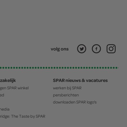
volg ons
zakelijk
SPAR nieuws & vacatures
igen
SPAR
winkel
werken bij
SPAR
oed
persberichten
downloaden
SPAR
logo's
edia
ridge: The Taste by
SPAR