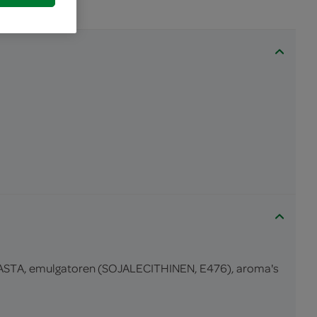
STA, emulgatoren (SOJALECITHINEN, E476), aroma's