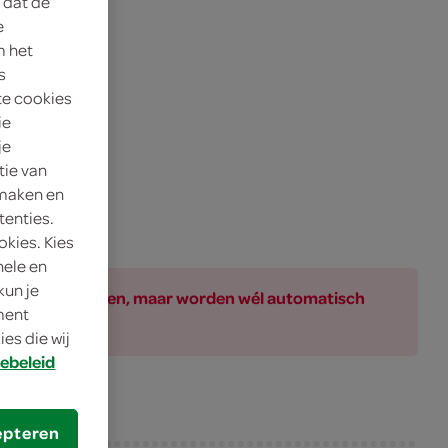
 dat de
e
m het
s
te cookies
ie
je
tie van
 maken en
tenties.
okies. Kies
nele en
kun je
ar bij de producten, maar worden wél automatisch
oment
es die wij
ebeleid
epteren