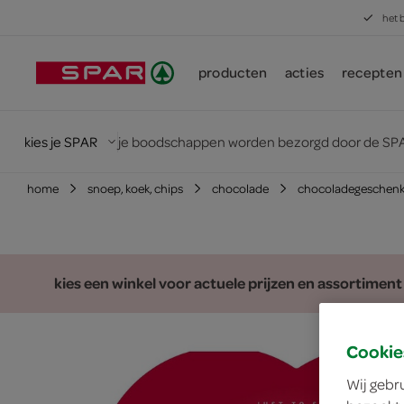
het 
producten
acties
recepten
kies je SPAR
je boodschappen worden bezorgd door de SPA
home
snoep, koek, chips
chocolade
chocoladegeschen
kies een winkel voor actuele prijzen en assortiment
Cookie
Wij gebr