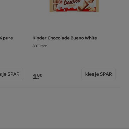
% pure
Kinder Chocolade Bueno White
39 Gram
s je SPAR
kies je SPAR
1.
80