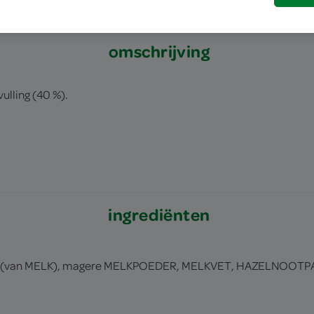
omschrijving
ling (40 %).
ingrediënten
der (van MELK), magere MELKPOEDER, MELKVET, HAZELNOOTPA