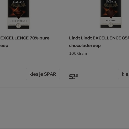
dt EXCELLENCE 70% pure
Lindt Lindt EXCELLENCE 85
reep
chocoladereep
100 Gram
kies je SPAR
kie
5.
19