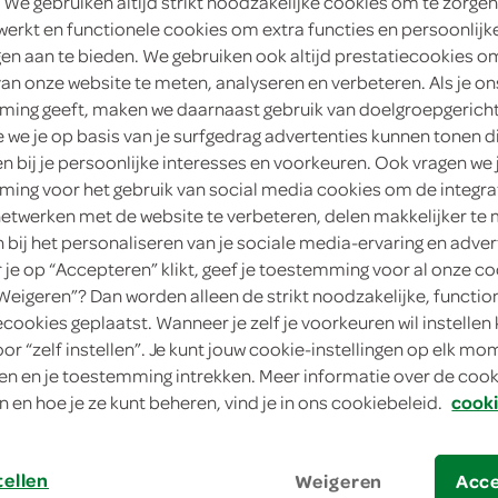
hazelnoot Doos
 We gebruiken altijd strikt noodzakelijke cookies om te zorgen
werkt en functionele cookies om extra functies en persoonlijk
ngen aan te bieden. We gebruiken ook altijd prestatiecookies o
Milka
van onze website te meten, analyseren en verbeteren. Als je on
6
.
ing geeft, maken we daarnaast gebruik van doelgroepgerich
99
we je op basis van je surfgedrag advertenties kunnen tonen d
en bij je persoonlijke interesses en voorkeuren. Ook vragen we 
165 Gram
ing voor het gebruik van social media cookies om de integra
netwerken met de website te verbeteren, delen makkelijker te
in winkelmand
n bij het personaliseren van je sociale media-ervaring en adver
je op “Accepteren” klikt, geef je toestemming voor al onze co
“Weigeren”? Dan worden alleen de strikt noodzakelijke, functio
ecookies geplaatst. Wanneer je zelf je voorkeuren wil instellen 
Let op: aanbiedingen zijn niet zichtba
oor “zelf instellen”. Je kunt jouw cookie-instellingen op elk m
verwerkt in de winkelmand.
n en je toestemming intrekken. Meer informatie over de cooki
n en hoe je ze kunt beheren, vind je in ons cookiebeleid.
cooki
tellen
Weigeren
Acc