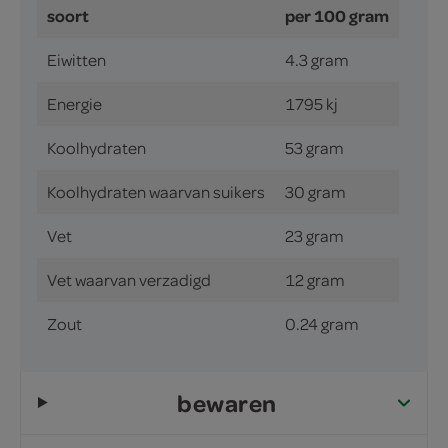
soort
per 100 gram
Eiwitten
4.3 gram
Energie
1795 kj
Koolhydraten
53 gram
Koolhydraten waarvan suikers
30 gram
Vet
23 gram
Vet waarvan verzadigd
12 gram
Zout
0.24 gram
bewaren