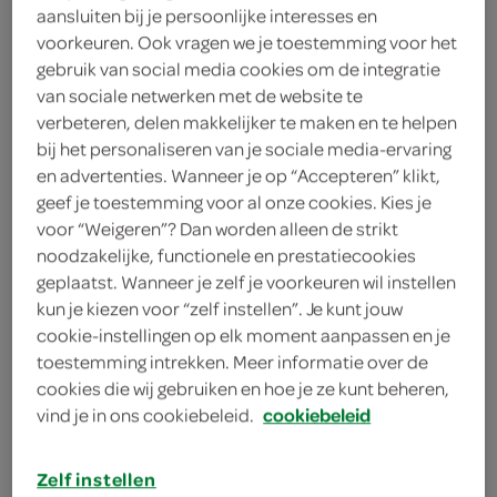
aansluiten bij je persoonlijke interesses en
voorkeuren. Ook vragen we je toestemming voor het
2
.
29
gebruik van social media cookies om de integratie
van sociale netwerken met de website te
verbeteren, delen makkelijker te maken en te helpen
150 Gram
bij het personaliseren van je sociale media-ervaring
en advertenties. Wanneer je op “Accepteren” klikt,
geef je toestemming voor al onze cookies. Kies je
Let op: aanbiedingen zijn niet zichtbaar bij de
voor “Weigeren”? Dan worden alleen de strikt
producten, maar worden wél automatisch
noodzakelijke, functionele en prestatiecookies
verwerkt in de winkelmand.
geplaatst. Wanneer je zelf je voorkeuren wil instellen
kun je kiezen voor “zelf instellen”. Je kunt jouw
cookie-instellingen op elk moment aanpassen en je
toestemming intrekken. Meer informatie over de
cookies die wij gebruiken en hoe je ze kunt beheren,
vind je in ons cookiebeleid.
cookiebeleid
omschrijving
Zelf instellen