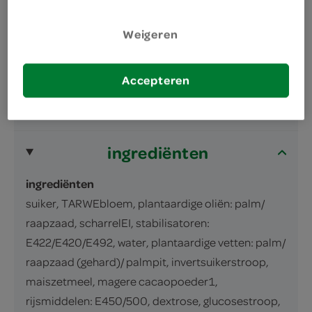
Weigeren
Cakeje met 10% cacaofantasie en 4%
gekleurde decoratie
Accepteren
inhoud en gewicht
150 Gram
ingrediënten
ingrediënten
suiker, TARWEbloem, plantaardige oliën: palm/
raapzaad, scharrelEI, stabilisatoren:
E422/E420/E492, water, plantaardige vetten: palm/
raapzaad (gehard)/ palmpit, invertsuikerstroop,
maiszetmeel, magere cacaopoeder1,
rijsmiddelen: E450/500, dextrose, glucosestroop,