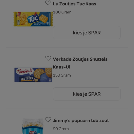
Lu Zoutjes Tuc Kaas
100 Gram
kies je SPAR
1.
55
Verkade Zoutjes Shuttels
Kaas-Ui
150 Gram
kies je SPAR
2.
25
Jimmy's popcorn tub zout
90 Gram