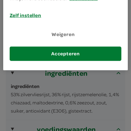
omschrijving
Zelf instellen
Dunne Rijstcrackers met zilvervliesrijst,
zeezout en chiazaad
Weigeren
inhoud en gewicht
Accepteren
100 Gram
ingrediënten
ingrediënten
53% zilvervliesrijst, 36% rijst, rijstzemelenolie, 1,4%
chiazaad, maltodextrine, 0,6% zeezout, zout,
suiker, antioxidant (E306), gistextract.
voedingswaarden