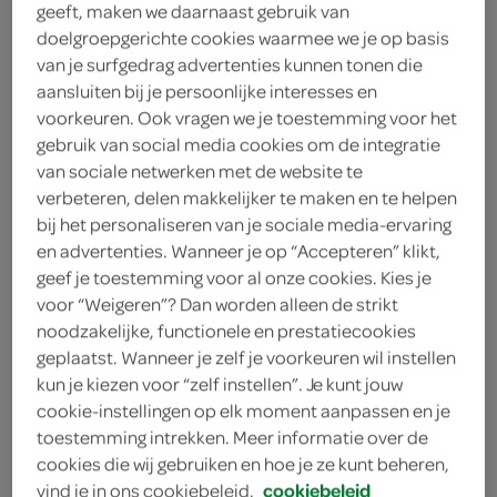
geeft, maken we daarnaast gebruik van
doelgroepgerichte cookies waarmee we je op basis
Mitsuba
van je surfgedrag advertenties kunnen tonen die
2
.
aansluiten bij je persoonlijke interesses en
45
voorkeuren. Ook vragen we je toestemming voor het
gebruik van social media cookies om de integratie
100 Gram
van sociale netwerken met de website te
verbeteren, delen makkelijker te maken en te helpen
bij het personaliseren van je sociale media-ervaring
Let op: aanbiedingen zijn niet zichtbaar bij de
en advertenties. Wanneer je op “Accepteren” klikt,
producten, maar worden wél automatisch
geef je toestemming voor al onze cookies. Kies je
voor “Weigeren”? Dan worden alleen de strikt
verwerkt in de winkelmand.
noodzakelijke, functionele en prestatiecookies
geplaatst. Wanneer je zelf je voorkeuren wil instellen
kun je kiezen voor “zelf instellen”. Je kunt jouw
cookie-instellingen op elk moment aanpassen en je
toestemming intrekken. Meer informatie over de
cookies die wij gebruiken en hoe je ze kunt beheren,
vind je in ons cookiebeleid.
cookiebeleid