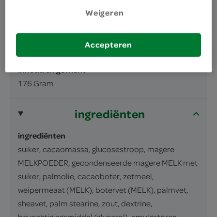
Melkchocolade (50%) met gezouten
Weigeren
karamel (21%) in een suikerlaagje.
Melkchocolade bevat naast cacaoboter ook
Accepteren
andere plantaardige vetten.
inhoud en gewicht
176 Gram
ingrediënten
ingrediënten
suiker, cacaomassa, glucosestroop, magere
MELKPOEDER, gecondenseerde magere MELK met
suiker, palmolie, cacaoboter, zetmeel,
weipermeaat (MELK), botervet (MELK), palmvet,
sheavet, palm stearine, zout, dextrine,
bevochtigingsmiddel (glycerol), emulgatoren