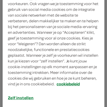
voorkeuren. Ook vragen we je toestemming voor het
gebruik van social media cookies om de integratie
M&M'S
van sociale netwerken met de website te
176 Gram
verbeteren, delen makkelijker te maken en te helpen
bij het personaliseren van je sociale media-ervaring
en advertenties. Wanneer je op “Accepteren” klikt,
Let op: aanbiedingen zijn niet zichtbaar bij de
geef je toestemming voor al onze cookies. Kies je
producten, maar worden wél automatisch
voor “Weigeren”? Dan worden alleen de strikt
verwerkt in de winkelmand.
noodzakelijke, functionele en prestatiecookies
geplaatst. Wanneer je zelf je voorkeuren wil instellen
kun je kiezen voor “zelf instellen”. Je kunt jouw
cookie-instellingen op elk moment aanpassen en je
toestemming intrekken. Meer informatie over de
cookies die wij gebruiken en hoe je ze kunt beheren,
vind je in ons cookiebeleid.
cookiebeleid
omschrijving
Zelf instellen